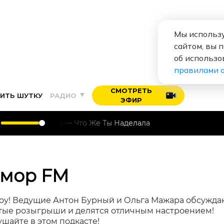
Мы использу
сайтом, вы 
об использо
правилами 
СМОТРЕТЬ
ИТЬ ШУТКУ
РАДИО
ЭФИР
ки Вверх
Что Же Ты Наделала
Юмор FM
оу! Ведущие Антон Бурный и Ольга Мажара обсужда
тые розыгрыши и делятся отличным настроением!
шайте в этом подкасте!