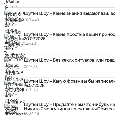
Шутки Шоу – Какие знания выдают ваш возр
00:34:49
Шутки Шоу – Какие простые вещи принося
20.07.2026
02:42:31
Шутки Шоу – Без каких ритуалов или тради
00:15:58
Шутки Шоу – Какую фразу вы бы написали
16.07.2026
00:31:28
Шутки Шоу – Продайте нам что-нибудь не
Никита Смольянинов (спектакль «Призрак 
00:34:48