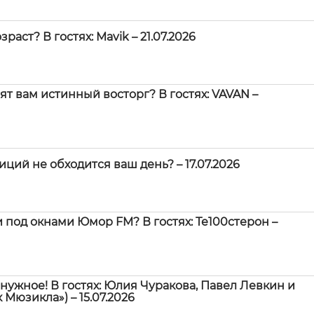
аст? В гостях: Mavik – 21.07.2026
т вам истинный восторг? В гостях: VAVAN –
ций не обходится ваш день? – 17.07.2026
 под окнами Юмор FM? В гостях: Те100стерон –
нужное! В гостях: Юлия Чуракова, Павел Левкин и
Мюзикла») – 15.07.2026