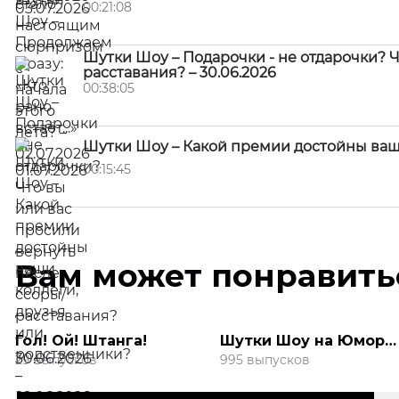
00:21:08
Шутки Шоу – Подарочки - не отдарочки? Ч
расставания? – 30.06.2026
00:38:05
Шутки Шоу – Какой премии достойны ваши
00:15:45
Вам может понравить
Гол! Ой! Штанга!
Шутки Шоу на Юмор
FM
29 выпусков
995 выпусков