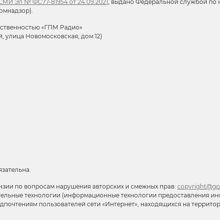
МИ Эл № ФС77-81954 от 24.09.2021
, выдано Федеральной службой по н
омнадзор).
тственностью «ГПМ Радио»
й, улица Новомосковская, дом 12)
язательна.
нзии по вопросам нарушения авторских и смежных прав:
copyright@gp
тельные технологии (информационные технологии предоставления ин
редпочтениям пользователей сети «Интернет», находящихся на террит