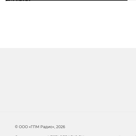
Очередь прослуши
Добавьте в очередь прослушивания другие 
© ООО «ГПМ Радио», 2026