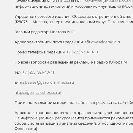
Сетевое издание VESELOERADIO.RU,
регистрационный номер С
информационных технологий и массовых коммуникаций (Роск
Учредитель сетевого издания: Общество с ограниченной отве
(129075, г. Москва, вн.тер.г. муниципальный округ Останкински
Главный редактор: Ипатова И.Ю.
Адрес электронной почты редакции:
efir@veseloeradio.ru
Номер телефона редакции:
+7 (495) 730-10-10
По всем вопросам размещения рекламы на радио Юмор FM
тел.
+7 (495) 921-40-41
E-mail:
sales@gazprom-media.ru
https://gpmsaleshouse.ru/
При использовании материалов сайта гиперссылка на сайт об
Адрес электронной почты для отправления досудебной прете
На информационном ресурсе (сайте) применяются рекоменда
сбора, систематизации и анализа сведений, относящихся к п
Федерации)