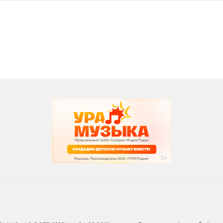
вания
записи программ