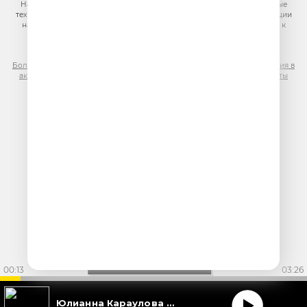
На информационном ресурсе (сайте) применяются рекомендательные
технологии (информационные технологии предоставления информации
на основе сбора, систематизации и анализа сведений, относящихся к
предпочтениям пользователей сети «Интернет», находящихся на
территории Российской Федерации)
Более подробная информация для правообладателей
|
Правила участия в
акциях, конкурсах, играх
|
Политика конфиденциальности
|
Результаты
СОУТ
|
Реклама на Юмор FM
.
00:14
03:26
Юлианна Караулова feat. S T