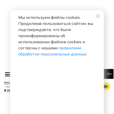
Мы используем файлы cookies.
Продолжая пользоваться сайтом, вы
подтверждаете, что были
проинформированы об
использовании файлов cookies и
согласны с нашими
правилами
обработки персональных данных
.
16+
Юлианна Караулова feat. S T
Мо
Москва 88.7 FM
СМОТРЕТЬ ЭФИР
Номер прямого эфира
8 (495) 229 29 09