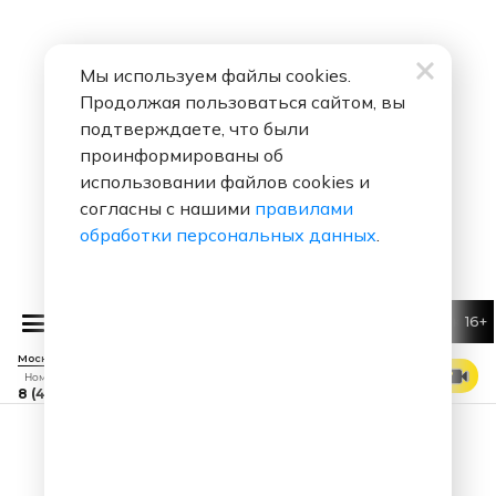
Мы используем файлы cookies.
Продолжая пользоваться сайтом, вы
подтверждаете, что были
проинформированы об
использовании файлов cookies и
согласны с нашими
правилами
обработки персональных данных
.
16+
Алексей Воробьев
Я тебя люблю
Москва 88.7 FM
СМОТРЕТЬ ЭФИР
Номер прямого эфира
8 (495) 229 29 09