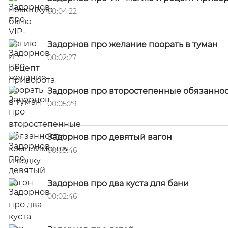
00:04:22
Задорнов про желание поорать в туман
00:02:27
Задорнов про второстепенные обязаннос
00:05:29
Задорнов про девятый вагон
00:03:46
Задорнов про два куста для бани
00:02:46