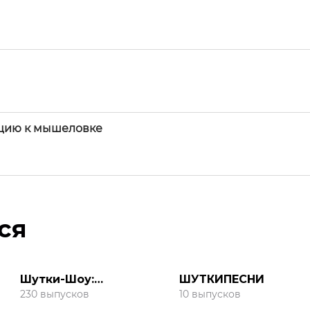
кцию к мышеловке
ся
Шутки-Шоу:
ШУТКИПЕСНИ
Интервью
230 выпусков
10 выпусков