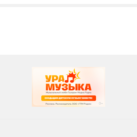
вания
записи программ