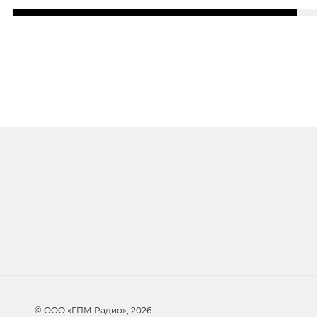
Очередь прослуши
Добавьте в очередь прослушивания другие 
© ООО «ГПМ Радио», 2026