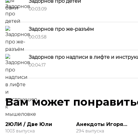
Задорнов про детей
00:03:09
Задорнов про же-разъём
00:03:58
Задорнов про надписи в лифте и инстру
00:04:17
Вам может понравить
2ЮЛИ / Две Юли
Анекдоты Игоря
Маменко
1003 выпуска
294 выпуска