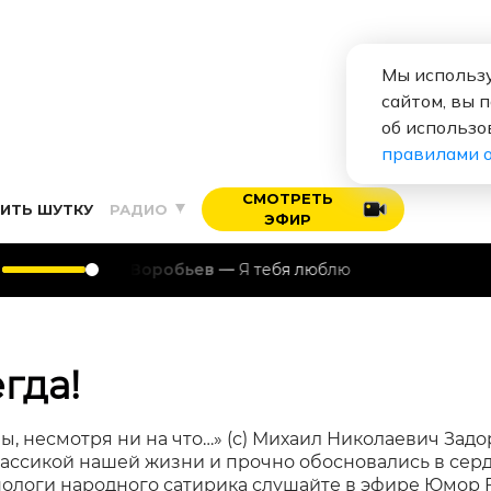
Мы использу
сайтом, вы 
об использо
правилами 
СМОТРЕТЬ
ИТЬ ШУТКУ
РАДИО
ЭФИР
лексей Воробьев
Я тебя люблю
гда!
мы, несмотря ни на что…» (с) Михаил Николаевич Задо
лассикой нашей жизни и прочно обосновались в сер
ологи народного сатирика слушайте в эфире Юмор 