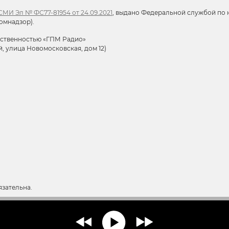
МИ Эл № ФС77-81954 от 24.09.2021
, выдано Федеральной службой по н
омнадзор).
тственностью «ГПМ Радио»
й, улица Новомосковская, дом 12)
язательна.
нзии по вопросам нарушения авторских и смежных прав:
copyright@gp
тельные технологии (информационные технологии предоставления ин
редпочтениям пользователей сети «Интернет», находящихся на террит