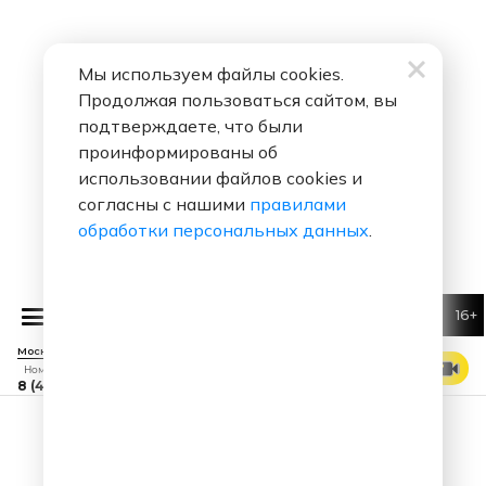
Мы используем файлы cookies.
Продолжая пользоваться сайтом, вы
подтверждаете, что были
проинформированы об
использовании файлов cookies и
согласны с нашими
правилами
обработки персональных данных
.
16+
Юрий Шатунов
Детство
Москва 88.7 FM
СМОТРЕТЬ ЭФИР
Номер прямого эфира
8 (495) 229 29 09