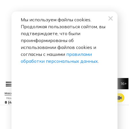
Мы используем файлы cookies.
Продолжая пользоваться сайтом, вы
подтверждаете, что были
проинформированы об
использовании файлов cookies и
согласны с нашими
правилами
обработки персональных данных
.
16+
ОДНАЖДЫ В РОССИИ
ОДНАЖДЫ В РОССИИ
Москва 88.7 FM
СМОТРЕТЬ ЭФИР
Номер прямого эфира
8 (495) 229 29 09