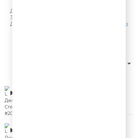
Я! Такого!! Не говорил!!!
Делай, как надо, как не надо - не делай!
Запомни, а то забудешь! Ещё больше цитат
Джейсона Стетхема можно послушать
ЗДЕСЬ
Слушать с начала
сначала новые
Сортировка:
Цитаты Джейсона Стетхема #20
00:02:18
Цитаты Джейсона Стетхема #19
00:02:35