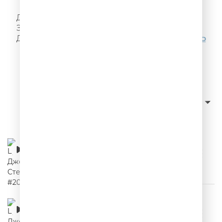
Я! Такого!! Не говорил!!!
Делай, как надо, как не надо - не делай!
Запомни, а то забудешь! Ещё больше цитат
Джейсона Стетхема можно послушать
ЗДЕСЬ
Слушать с начала
сначала новые
Сортировка:
Цитаты Джейсона Стетхема #20
00:02:18
Цитаты Джейсона Стетхема #19
00:02:35