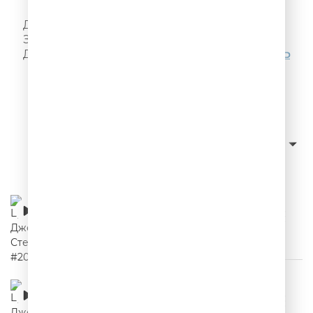
Я! Такого!! Не говорил!!!
Делай, как надо, как не надо - не делай!
Запомни, а то забудешь! Ещё больше цитат
Джейсона Стетхема можно послушать
ЗДЕСЬ
Слушать с начала
сначала новые
Сортировка:
Цитаты Джейсона Стетхема #20
00:02:18
Цитаты Джейсона Стетхема #19
00:02:35