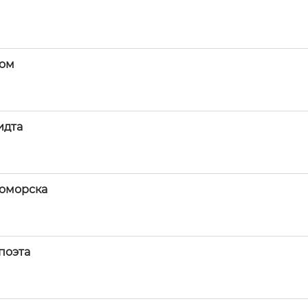
гом
идта
номорска
 поэта