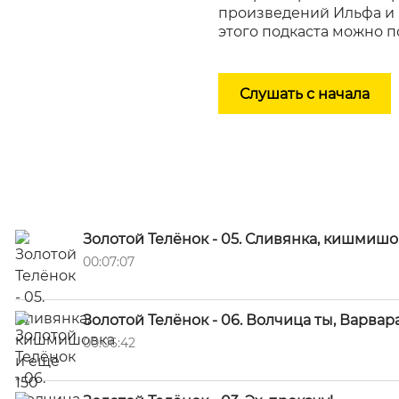
произведений Ильфа и П
этого подкаста можно 
Слушать с начала
Золотой Телёнок - 05. Сливянка, кишмишо
00:07:07
Золотой Телёнок - 06. Волчица ты, Варвара
00:06:42