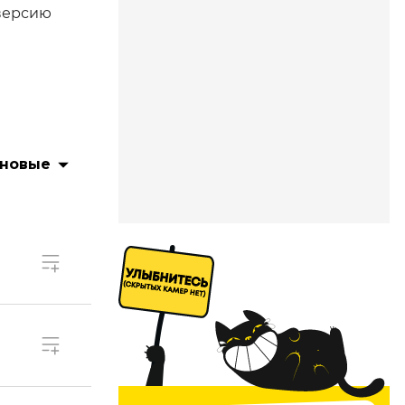
 версию
 новые