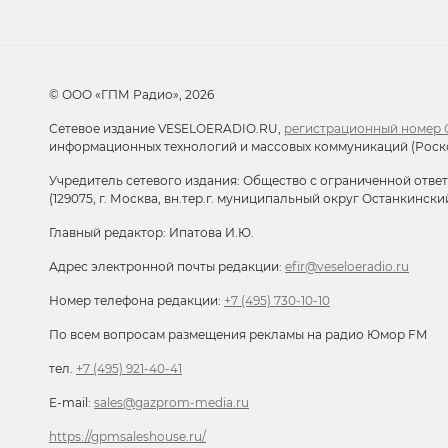
© ООО «ГПМ Радио», 2026
Сетевое издание VESELOERADIO.RU,
регистрационный номер С
информационных технологий и массовых коммуникаций (Роск
Учредитель сетевого издания: Общество с ограниченной отве
(129075, г. Москва, вн.тер.г. муниципальный округ Останкински
Главный редактор: Ипатова И.Ю.
Адрес электронной почты редакции:
efir@veseloeradio.ru
Номер телефона редакции:
+7 (495) 730-10-10
По всем вопросам размещения рекламы на радио Юмор FM
тел.
+7 (495) 921-40-41
E-mail:
sales@gazprom-media.ru
https://gpmsaleshouse.ru/