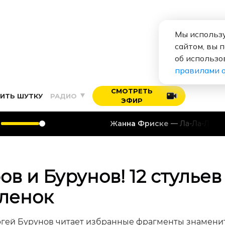
Мы использу
сайтом, вы 
об использо
правилами 
СМОТРЕТЬ
ИТЬ ШУТКУ
РАДИО
ЭФИР
Жанна Фриске
Ла-Ла-Ла
ов и Бурунов! 12 стульев
еленок
ергей Бурунов читает избранные фрагменты знамени