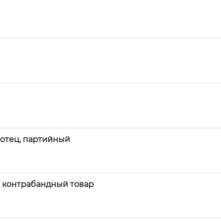
й отец, партийный
т, контрабандный товар