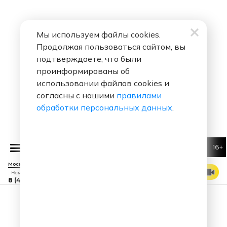
Мы используем файлы cookies.
Продолжая пользоваться сайтом, вы
подтверждаете, что были
проинформированы об
использовании файлов cookies и
согласны с нашими
правилами
обработки персональных данных
.
16+
Ёлка
Нечего Терять
Москва 88.7 FM
СМОТРЕТЬ ЭФИР
Номер прямого эфира
8 (495) 229 29 09