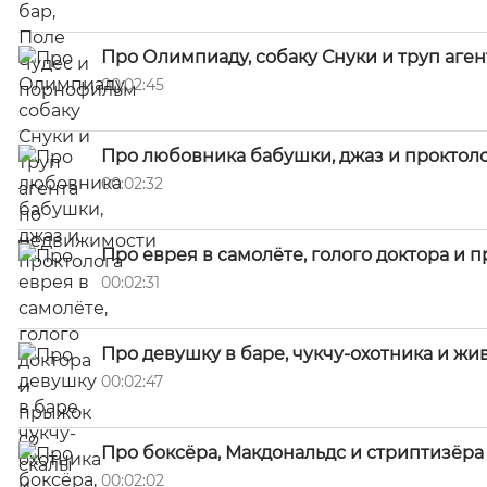
Про Олимпиаду, собаку Снуки и труп аге
00:02:45
Про любовника бабушки, джаз и проктол
00:02:32
Про еврея в самолёте, голого доктора и 
00:02:31
Про девушку в баре, чукчу-охотника и жи
00:02:47
Про боксёра, Макдональдс и стриптизёра 
00:02:02