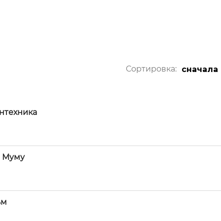
Сортировка:
сначала
антехника
и Муму
ьм