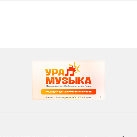
вания
записи программ