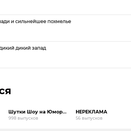
шади и сильнейшее похмелье
 дикий дикий запад
ся
Шутки Шоу на Юмор
НЕРЕКЛАМА
FM
998 выпусков
56 выпусков