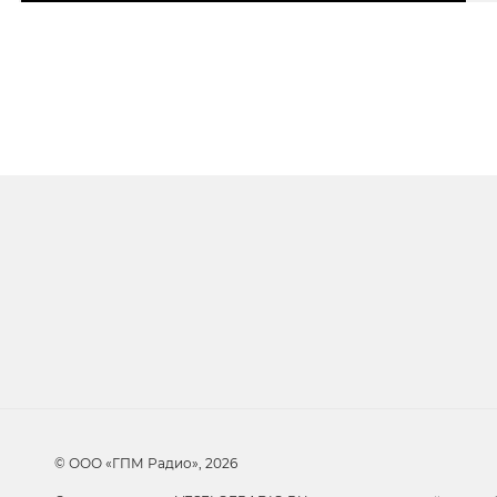
Очередь прослуши
Добавьте в очередь прослушивания другие 
© ООО «ГПМ Радио», 2026