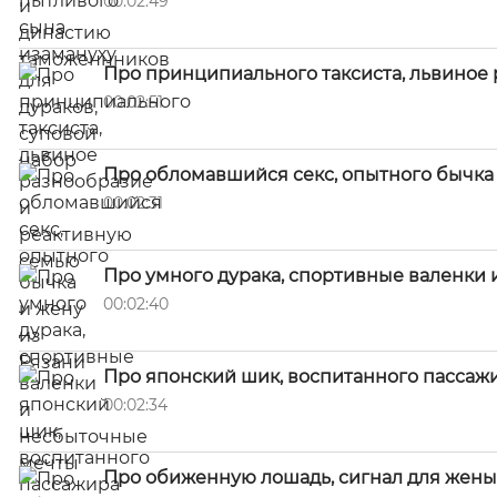
00:02:49
Про принципиального таксиста, львиное
00:02:51
Про обломавшийся секс, опытного бычка 
00:02:31
Про умного дурака, спортивные валенки
00:02:40
Про японский шик, воспитанного пассаж
00:02:34
Про обиженную лошадь, сигнал для жены