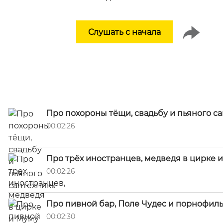
Слушать с начала
Про похороны тёщи, свадьбу и пьяного с
00:02:26
Про трёх иностранцев, медведя в цирке 
00:02:26
Про пивной бар, Поле Чудес и порнофил
00:02:30