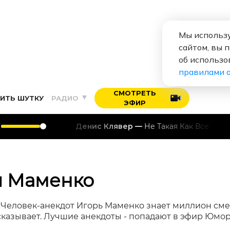
Мы использу
сайтом, вы 
об использо
правилами 
СМОТРЕТЬ
ИТЬ ШУТКУ
РАДИО
ЭФИР
Денис Клявер
Не Такая Как Все
я Маменко
.» Человек-анекдот Игорь Маменко знает миллион с
сказывает. Лучшие анекдоты - попадают в эфир Юмор