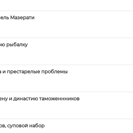
бель Мазерати
юю рыбалку
на и престарелые проблемы
ену и династию таможеннников
ов, суповой набор