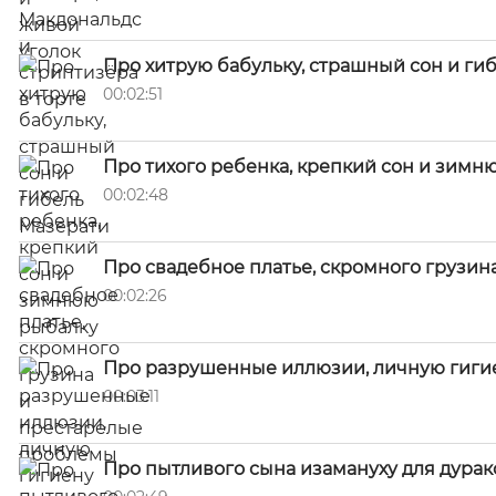
Про хитрую бабульку, страшный сон и ги
00:02:51
Про тихого ребенка, крепкий сон и зимн
00:02:48
Про свадебное платье, скромного грузи
00:02:26
Про разрушенные иллюзии, личную гиги
00:03:11
Про пытливого сына изамануху для дурак