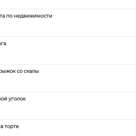
нта по недвижимости
ога
прыжок со скалы
вой уголок
в торте