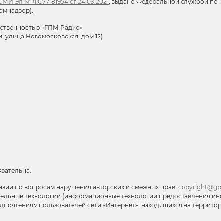
МИ Эл № ФС77-81954 от 24.09.2021
, выдано Федеральной службой по н
омнадзор).
тственностью «ГПМ Радио»
й, улица Новомосковская, дом 12)
язательна.
нзии по вопросам нарушения авторских и смежных прав:
copyright@gp
тельные технологии (информационные технологии предоставления ин
редпочтениям пользователей сети «Интернет», находящихся на террит