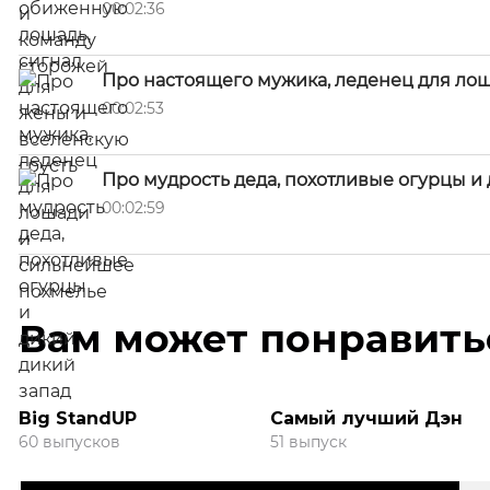
00:02:36
Про настоящего мужика, леденец для ло
00:02:53
Про мудрость деда, похотливые огурцы и
00:02:59
Вам может понравить
Big StandUP
Самый лучший Дэн
60 выпусков
51 выпуск