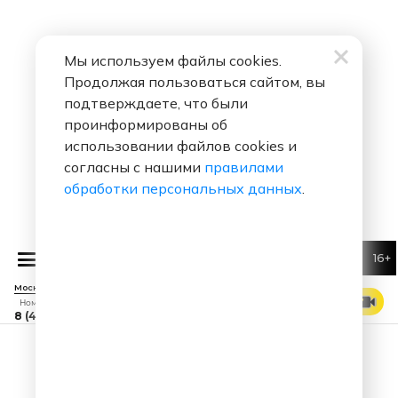
Мы используем файлы cookies.
Продолжая пользоваться сайтом, вы
подтверждаете, что были
проинформированы об
использовании файлов cookies и
согласны с нашими
правилами
обработки персональных данных
.
16+
РЕКЛАМА
Москва 88.7 FM
СМОТРЕТЬ ЭФИР
Номер прямого эфира
8 (495) 229 29 09