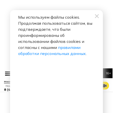
Мы используем файлы cookies.
Продолжая пользоваться сайтом, вы
подтверждаете, что были
проинформированы об
использовании файлов cookies и
согласны с нашими
правилами
обработки персональных данных
.
16+
HUMOR FM
Москва 88.7 FM
СМОТРЕТЬ ЭФИР
Номер прямого эфира
8 (495) 229 29 09