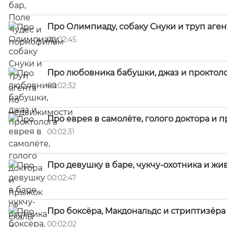
Про Олимпиаду, собаку Снуки и труп аге
00:02:45
Про любовника бабушки, джаз и проктол
00:02:32
Про еврея в самолёте, голого доктора и 
00:02:31
Про девушку в баре, чукчу-охотника и жи
00:02:47
Про боксёра, Макдональдс и стриптизёра 
00:02:02