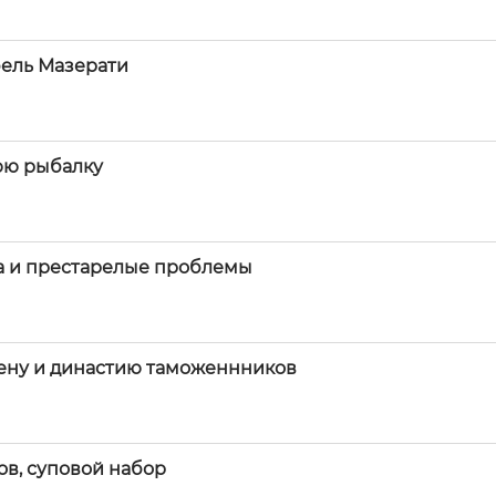
бель Мазерати
юю рыбалку
на и престарелые проблемы
ену и династию таможеннников
ов, суповой набор