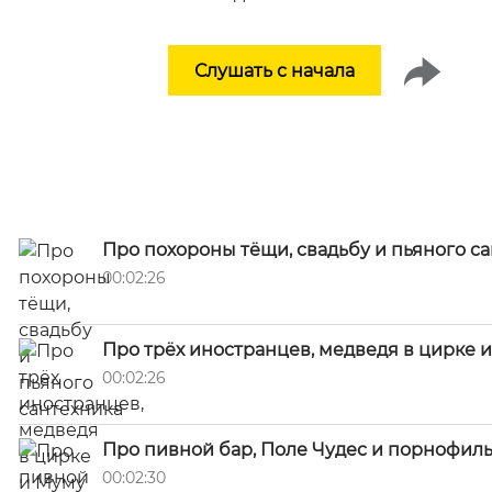
Слушать с начала
Про похороны тёщи, свадьбу и пьяного с
00:02:26
Про трёх иностранцев, медведя в цирке 
00:02:26
Про пивной бар, Поле Чудес и порнофил
00:02:30