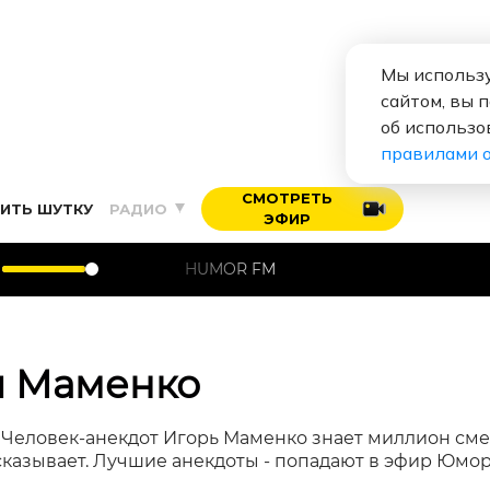
Мы использу
сайтом, вы 
об использо
правилами 
СМОТРЕТЬ
ИТЬ ШУТКУ
РАДИО
ЭФИР
HUMOR FM
я Маменко
.» Человек-анекдот Игорь Маменко знает миллион с
сказывает. Лучшие анекдоты - попадают в эфир Юмор