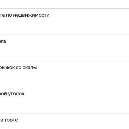
нта по недвижимости
ога
прыжок со скалы
вой уголок
в торте