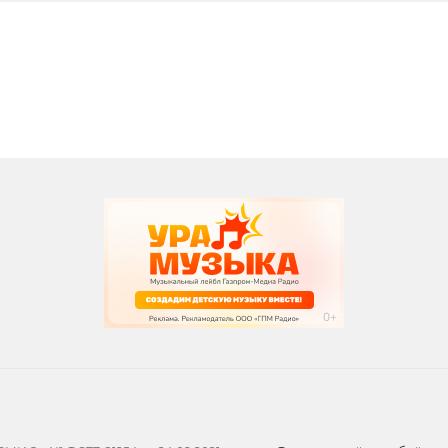
вания
записи программ