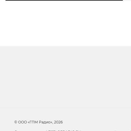
Очередь прослуши
Добавьте в очередь прослушивания другие 
© ООО «ГПМ Радио», 2026