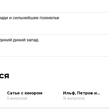
шади и сильнейшее похмелье
 дикий дикий запад
ся
Сатья с юмором
Ильф, Петров и
Бурунов! 12 стульев 
5 выпусков
16 выпусков
Золотой Теленок