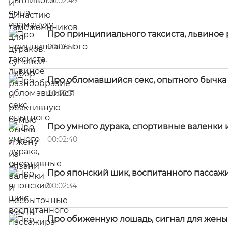
00:02:49
Про принципиального таксиста, львиное
00:02:51
Про обломавшийся секс, опытного бычка 
00:02:31
Про умного дурака, спортивные валенки
00:02:40
Про японский шик, воспитанного пассаж
00:02:34
Про обиженную лошадь, сигнал для жены