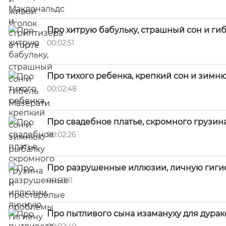
Про хитрую бабульку, страшный сон и ги
00:02:51
Про тихого ребенка, крепкий сон и зимн
00:02:48
Про свадебное платье, скромного грузи
00:02:26
Про разрушенные иллюзии, личную гиги
00:03:11
Про пытливого сына изамануху для дурак