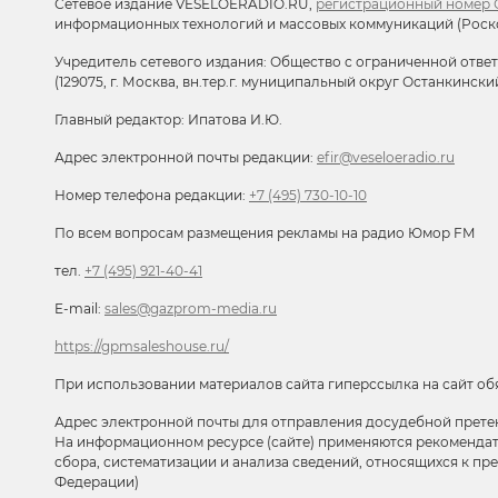
Сетевое издание VESELOERADIO.RU,
регистрационный номер С
информационных технологий и массовых коммуникаций (Роск
Учредитель сетевого издания: Общество с ограниченной отве
(129075, г. Москва, вн.тер.г. муниципальный округ Останкински
Главный редактор: Ипатова И.Ю.
Адрес электронной почты редакции:
efir@veseloeradio.ru
Номер телефона редакции:
+7 (495) 730-10-10
По всем вопросам размещения рекламы на радио Юмор FM
тел.
+7 (495) 921-40-41
E-mail:
sales@gazprom-media.ru
https://gpmsaleshouse.ru/
При использовании материалов сайта гиперссылка на сайт об
Адрес электронной почты для отправления досудебной прете
На информационном ресурсе (сайте) применяются рекоменда
сбора, систематизации и анализа сведений, относящихся к п
Федерации)