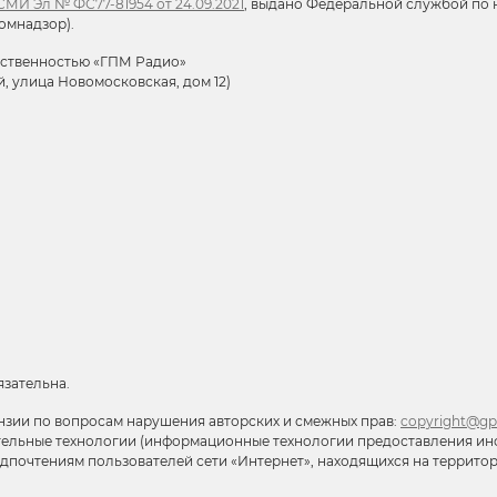
МИ Эл № ФС77-81954 от 24.09.2021
, выдано Федеральной службой по н
омнадзор).
тственностью «ГПМ Радио»
й, улица Новомосковская, дом 12)
язательна.
нзии по вопросам нарушения авторских и смежных прав:
copyright@gp
тельные технологии (информационные технологии предоставления ин
редпочтениям пользователей сети «Интернет», находящихся на террит