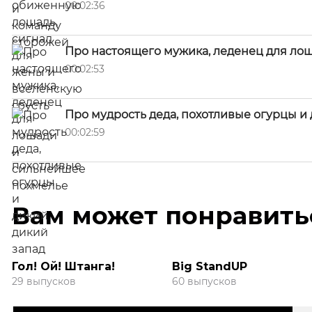
00:02:36
Про настоящего мужика, леденец для ло
00:02:53
Про мудрость деда, похотливые огурцы и
00:02:59
Вам может понравить
Гол! Ой! Штанга!
Big StandUP
29 выпусков
60 выпусков