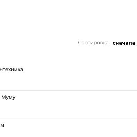
Сортировка:
сначала
антехника
и Муму
ьм