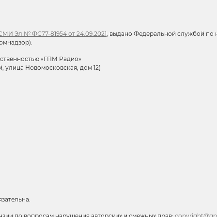
МИ Эл № ФС77-81954 от 24.09.2021
, выдано Федеральной службой по н
омнадзор).
тственностью «ГПМ Радио»
й, улица Новомосковская, дом 12)
язательна.
нзии по вопросам нарушения авторских и смежных прав:
copyright@gp