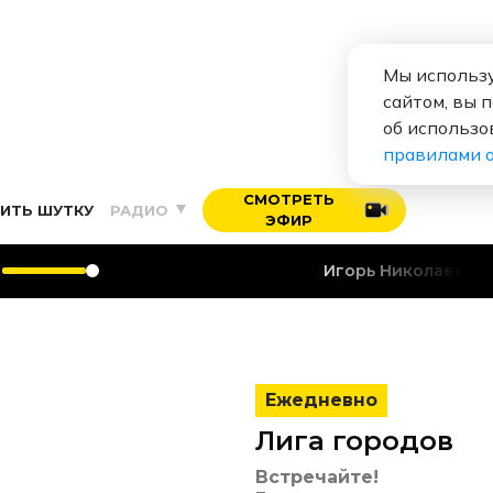
Мы использу
сайтом, вы 
об использо
правилами 
СМОТРЕТЬ
ИТЬ ШУТКУ
РАДИО
ЭФИР
Игорь Николаев
Про
Ежедневно
Лига городов
Встречайте!