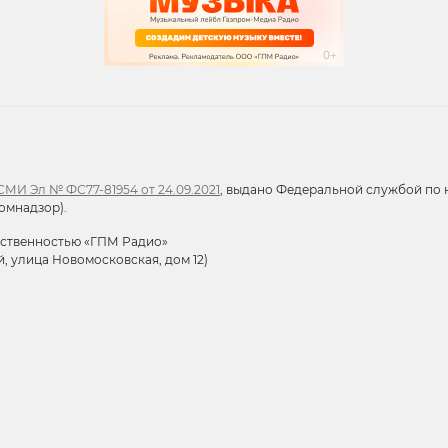
МИ Эл № ФС77-81954 от 24.09.2021
, выдано Федеральной службой по н
омнадзор).
тственностью «ГПМ Радио»
й, улица Новомосковская, дом 12)