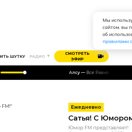
Мы использу
сайтом, вы 
об использо
правилами 
СМОТРЕТЬ
ИТЬ ШУТКУ
РАДИО
ЭФИР
Алсу
Всё Равно
Ежедневно
Сатья! С Юморо
Юмор FM представляет!