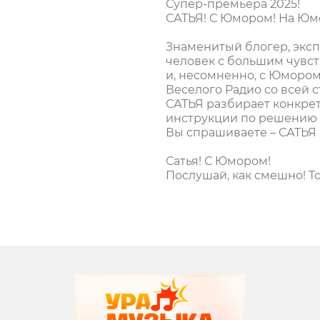
Супер-премьера 2025!
САТЬЯ! С Юмором! На Юм
Знаменитый блогер, экс
человек с большим чувс
и, несомненно, с Юмором
Веселого Радио со всей 
САТЬЯ разбирает конкре
инструкции по решению 
Вы спрашиваете – САТЬЯ 
Сатья! С Юмором!
Послушай, как смешно! Т
вания
записи программ