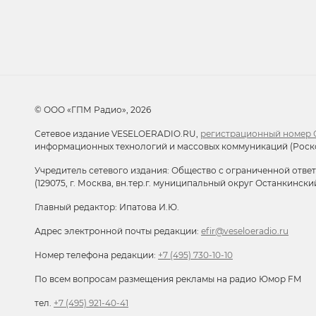
© ООО «ГПМ Радио», 2026
Сетевое издание VESELOERADIO.RU,
регистрационный номер С
информационных технологий и массовых коммуникаций (Роск
Учредитель сетевого издания: Общество с ограниченной отве
(129075, г. Москва, вн.тер.г. муниципальный округ Останкински
Главный редактор: Ипатова И.Ю.
Адрес электронной почты редакции:
efir@veseloeradio.ru
Номер телефона редакции:
+7 (495) 730-10-10
По всем вопросам размещения рекламы на радио Юмор FM
тел.
+7 (495) 921-40-41