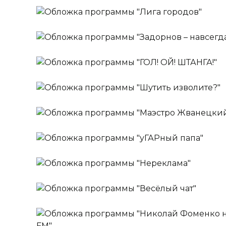
ШУТКИПЕСНИ ПЛЮС
Ежедневно
Лига городов
Ведущие:
Стас Ярушин,
Надежда Ангар
Ежедневно
Задорнов – навсегда!
Ежедневно
ГОЛ! ОЙ! ШТАНГА!
Ежедневно
Шутить изволите?
Ведущий:
Роман Юнусов
Ежедневно
Маэстро Жванецкий
Ведущий:
Михаил Полицеймако
Ежедневно
уГАРный папа
Ведущий:
Михаил Жванецкий
Ежедневно
Нереклама
Ведущий:
Гар Дмитриев
Ежедневно
Весёлый чат