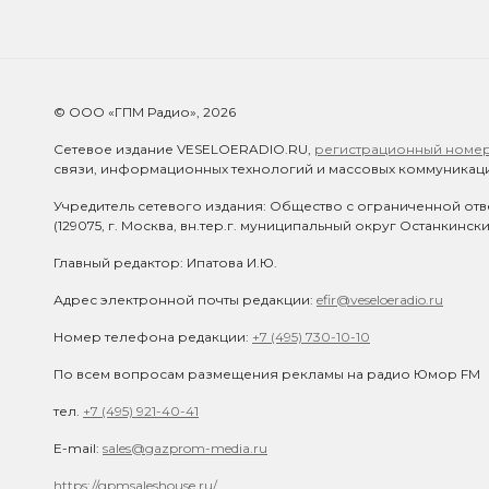
© ООО «ГПМ Радио», 2026
Сетевое издание VESELOERADIO.RU,
регистрационный номер 
связи, информационных технологий и массовых коммуникаци
Учредитель сетевого издания: Общество с ограниченной отв
(129075, г. Москва, вн.тер.г. муниципальный округ Останкинск
Главный редактор: Ипатова И.Ю.
Адрес электронной почты редакции:
efir@veseloeradio.ru
Номер телефона редакции:
+7 (495) 730-10-10
По всем вопросам размещения рекламы на радио Юмор FM
тел.
+7 (495) 921-40-41
E-mail:
sales@gazprom-media.ru
https://gpmsaleshouse.ru/