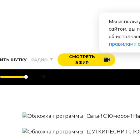
Мы использу
сайтом, вы 
об использо
правилами 
СМОТРЕТЬ
ИТЬ ШУТКУ
РАДИО
ЭФИР
HUMOR FM
Сатья! С Юмором! На Юмор 
Ежедневно