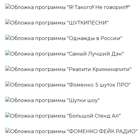
Ильф, Петров и Бурунов!
Ежедневно
Я! Такого!! Не говорил!!!
Ведущий:
Сергей Бурунов
Ежедневно
ШУТКИПЕСНИ
Ежедневно
Однажды в России
Ведущие:
Стас Ярушин,
Люся Чеботина
Ежедневно
Самый Лучший Дэн
Ежедневно
Реалити Криминалити
Ведущий:
Денис Клявер
Ежедневно
Фоменко. 5 шуток ПРО
Ежедневно
Шутки шоу
Ведущий:
Николай Фоменко
с 07:00 до 10:00
По будням
Большой Стенд Ап
Ведущие:
Антон Бурный,
Ольга Мажара