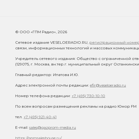
© ООО «ГПМ Радио», 2026
Сетевое издание VESELOERADIO.RU,
регистрационный номер 
связи, информационных технологий и массовых коммуникаци
Учредитель сетевого издания: Общество с ограниченной отв
(129075, г. Москва, вн.тер.г. муниципальный округ Останкинск
Главный редактор: Ипатова И.Ю.
Адрес электронной почты редакции:
efir@veseloeradio.ru
Номер телефона редакции:
+7 (495) 730-10-10
По всем вопросам размещения рекламы на радио Юмор FM
тел.
+7 (495) 921-40-41
E-mail:
sales@gazprom-media.ru
https://gpmsaleshouse.ru/