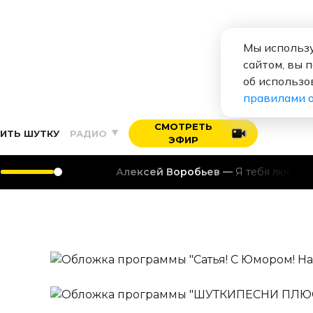
Мы использу
сайтом, вы 
об использо
правилами 
СМОТРЕТЬ
ИТЬ ШУТКУ
РАДИО
ЭФИР
Алексей Воробьев
Я тебя люблю
Сатья! С Юмором! На Юмор 
Ежедневно