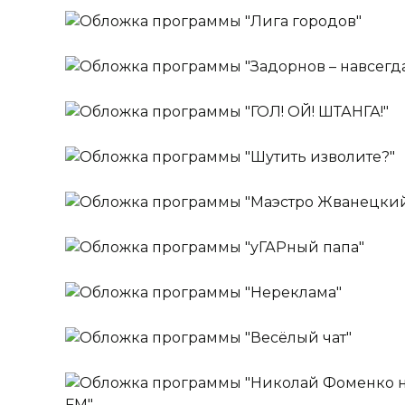
ШУТКИПЕСНИ ПЛЮС
Ежедневно
Лига городов
Ведущие:
Стас Ярушин,
Надежда Ангар
Ежедневно
Задорнов – навсегда!
Ежедневно
ГОЛ! ОЙ! ШТАНГА!
Ежедневно
Шутить изволите?
Ведущий:
Роман Юнусов
Ежедневно
Маэстро Жванецкий
Ведущий:
Михаил Полицеймако
Ежедневно
уГАРный папа
Ведущий:
Михаил Жванецкий
Ежедневно
Нереклама
Ведущий:
Гар Дмитриев
Ежедневно
Весёлый чат