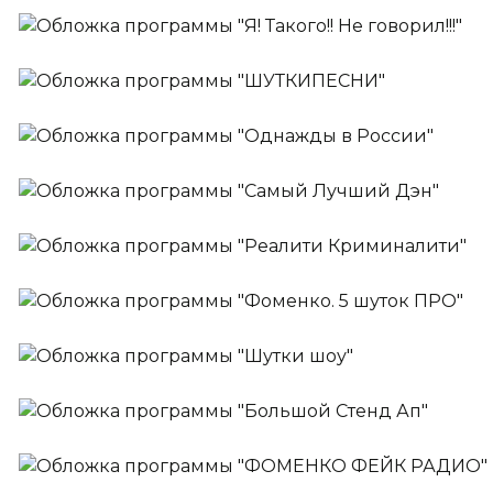
Ильф, Петров и Бурунов!
Ежедневно
Я! Такого!! Не говорил!!!
Ведущий:
Сергей Бурунов
Ежедневно
ШУТКИПЕСНИ
Ежедневно
Однажды в России
Ведущие:
Стас Ярушин,
Люся Чеботина
Ежедневно
Самый Лучший Дэн
Ежедневно
Реалити Криминалити
Ведущий:
Денис Клявер
Ежедневно
Фоменко. 5 шуток ПРО
Ежедневно
Шутки шоу
Ведущий:
Николай Фоменко
с 07:00 до 10:00
По будням
Большой Стенд Ап
Ведущие:
Антон Бурный,
Ольга Мажара