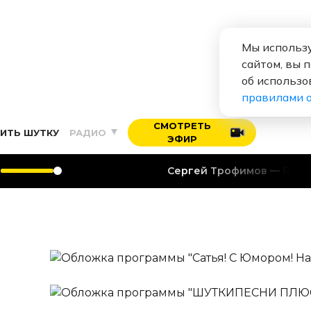
Мы использу
сайтом, вы 
об использо
правилами 
СМОТРЕТЬ
ИТЬ ШУТКУ
РАДИО
ЭФИР
Сергей Трофимов
Город В 
Сатья! С Юмором! На Юмор 
Ежедневно