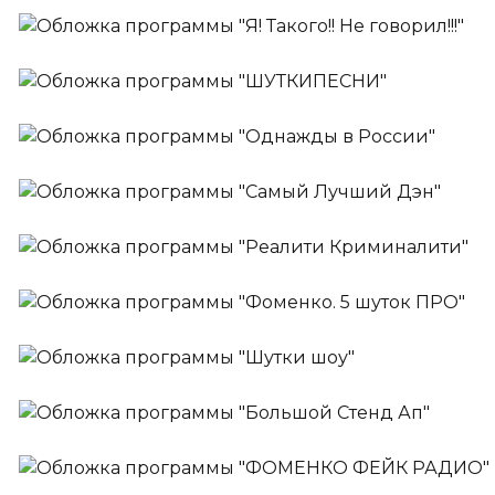
Ильф, Петров и Бурунов!
Ежедневно
Я! Такого!! Не говорил!!!
Ведущий:
Сергей Бурунов
Ежедневно
ШУТКИПЕСНИ
Ежедневно
Однажды в России
Ведущие:
Стас Ярушин,
Люся Чеботина
Ежедневно
Самый Лучший Дэн
Ежедневно
Реалити Криминалити
Ведущий:
Денис Клявер
Ежедневно
Фоменко. 5 шуток ПРО
Ежедневно
Шутки шоу
Ведущий:
Николай Фоменко
с 07:00 до 10:00
По будням
Большой Стенд Ап
Ведущие:
Антон Бурный,
Ольга Мажара