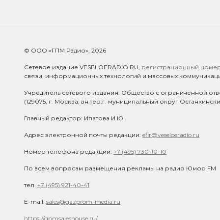
© ООО «ГПМ Радио», 2026
Сетевое издание VESELOERADIO.RU,
регистрационный номер 
связи, информационных технологий и массовых коммуникаци
Учредитель сетевого издания: Общество с ограниченной отв
(129075, г. Москва, вн.тер.г. муниципальный округ Останкинск
Главный редактор: Ипатова И.Ю.
Адрес электронной почты редакции:
efir@veseloeradio.ru
Номер телефона редакции:
+7 (495) 730-10-10
По всем вопросам размещения рекламы на радио Юмор FM
тел.
+7 (495) 921-40-41
E-mail:
sales@gazprom-media.ru
https://gpmsaleshouse.ru/