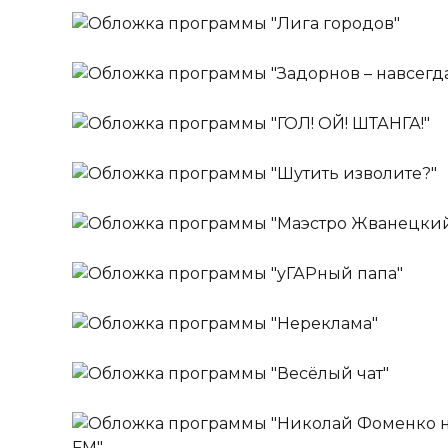
ШУТКИПЕСНИ ПЛЮС
Ежедневно
Лига городов
Ведущие:
Стас Ярушин,
Надежда Ангар
Ежедневно
Задорнов – навсегда!
Ежедневно
ГОЛ! ОЙ! ШТАНГА!
Ежедневно
Шутить изволите?
Ведущий:
Роман Юнусов
Ежедневно
Маэстро Жванецкий
Ведущий:
Михаил Полицеймако
Ежедневно
уГАРный папа
Ведущий:
Михаил Жванецкий
Ежедневно
Нереклама
Ведущий:
Гар Дмитриев
Ежедневно
Весёлый чат