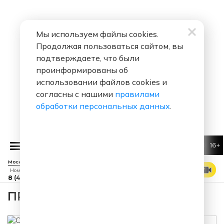
Мы используем файлы cookies.
Продолжая пользоваться сайтом, вы
подтверждаете, что были
проинформированы об
использовании файлов cookies и
согласны с нашими
правилами
обработки персональных данных
.
16+
САТЬЯ С ЮМОРОМ
САТ
Москва 88.7 FM
СМОТРЕТЬ ЭФИР
Номер прямого эфира
8 (495) 229 29 09
ПРОГРАММЫ В ЭФИРЕ