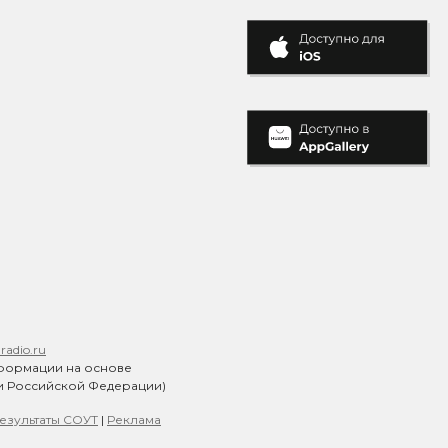
adio.ru
формации на основе
ии Российской Федерации)
езультаты СОУТ
|
Реклама