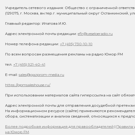
Учредитель сетевого издания: Общество с ограниченной ответст
(129075, г. Москва, вн.тер.г. муниципальный округ Останкинский, у
Главный редактор: Ипатова И.Ю.
Адрес электронной почты редакции:
efir@veseloeradio.ru
Номер телефона редакции:
+7 (495) 730-10-10
По всем вопросам размещения рекламы на радио Юмор FM
тел.
+7 (495) 921-40-41
E-mail:
sales@gazprom-media.ru
https://gpmsaleshouse.ru/
При использовании материалов сайта гиперссылка на сайт обязат
Адрес электронной почты для отправления досудебной претензи
На информационном ресурсе (сайте) применяются рекомендате
сбора, систематизации и анализа сведений, относящихся к предп
Более подробная информация для правообладателей
|
Правила у
на Юмор FM
.