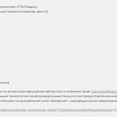
венностью «ГПМ Радио»
лица Новомосковская, дом 12)
ельна.
и по вопросам нарушения авторских и смежных прав:
copyright@gpmr
льные технологии (информационные технологии предоставления ин
очтениям пользователей сети «Интернет», находящихся на территор
частия в акциях, конкурсах, играх
|
Политика конфиденциальности
|
Р