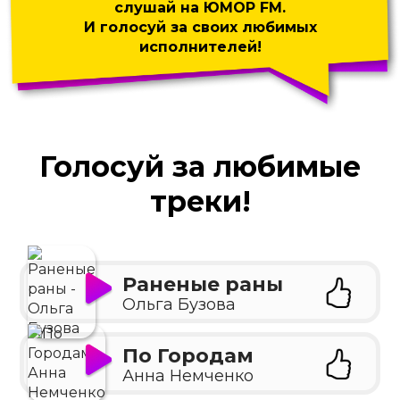
слушай на ЮМОР FM.
И голосуй за своих любимых
исполнителей!
Голосуй за любимые
треки!
Раненые раны
Ольга Бузова
По Городам
Анна Немченко