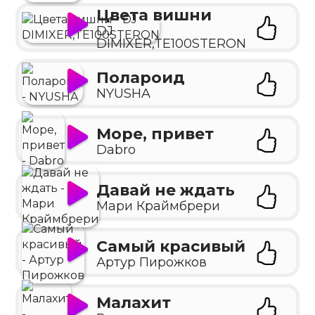
Цвета вишни
DJ
DIMIXER,TE100STERON
Полароид
NYUSHA
Море, привет
Dabro
Давай не ждать
Мари Краймбрери
Самый красивый
Артур Пирожков
Малахит