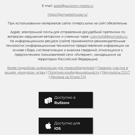
E-mail:
sales@gazprom-media.ru
https://gpmsaleshouse.ru/
При использовании материалов сайта гиперссылка на сайт обязательна.
Адрес электронной почты для отправления досудебной претензии по
вопросам нарушения авторских и смежных прав:
copyright@gpmradio.ru
На информационном ресурсе (сайте) применяются рекомендательные
технологии (информационные технологии предоставления информации на
основе сбора, систематизации и анализа сведений, относящихся к
предпочтениям пользователей сети «Интернет», находящихся на
территории Российской Федерации)
Более подробная информация для правообладателей
|
Правила участия в
акциях, конкурсах, играх
|
Политика конфиденциальности
|
Результаты СОУТ
|
Реклама на Юмор FM
.