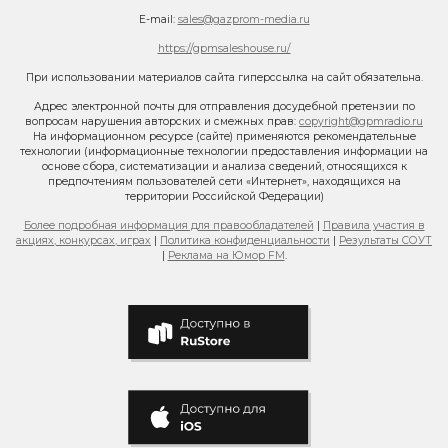
E-mail:
sales@gazprom-media.ru
https://gpmsaleshouse.ru/
При использовании материалов сайта гиперссылка на сайт обязательна.
Адрес электронной почты для отправления досудебной претензии по
вопросам нарушения авторских и смежных прав:
copyright@gpmradio.ru
На информационном ресурсе (сайте) применяются рекомендательные
технологии (информационные технологии предоставления информации на
основе сбора, систематизации и анализа сведений, относящихся к
предпочтениям пользователей сети «Интернет», находящихся на
территории Российской Федерации)
Более подробная информация для правообладателей
|
Правила участия в
акциях, конкурсах, играх
|
Политика конфиденциальности
|
Результаты СОУТ
|
Реклама на Юмор FM
.