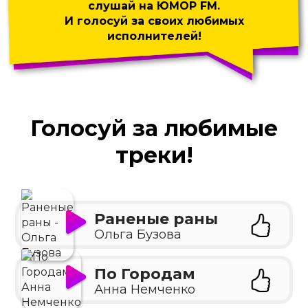
слушай на ЮМОР FM.
И голосуй за своих любимых
исполнителей!
Голосуй за любимые
треки!
Раненые раны
Ольга Бузова
По Городам
Анна Немченко