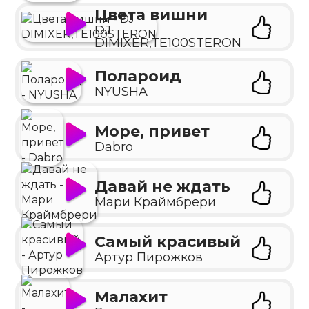
Цвета вишни
DJ
DIMIXER,TE100STERON
Полароид
NYUSHA
Море, привет
Dabro
Давай не ждать
Мари Краймбрери
Самый красивый
Артур Пирожков
Малахит