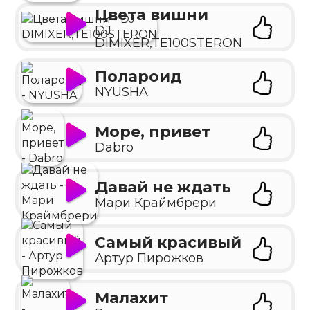
Цвета вишни
DJ
DIMIXER,TE100STERON
Полароид
NYUSHA
Море, привет
Dabro
Давай не ждать
Мари Краймбрери
Самый красивый
Артур Пирожков
Малахит