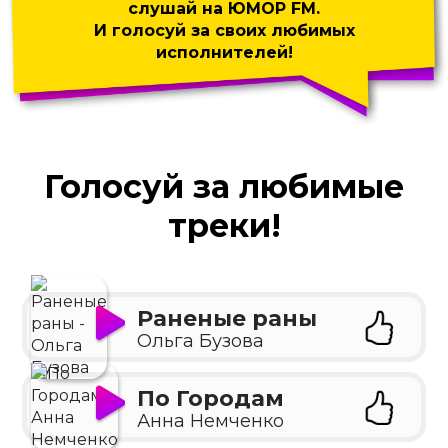
слушай на ЮМОР FM.
И голосуй за своих любимых
исполнителей!
Голосуй за любимые
треки!
Раненые раны
Ольга Бузова
По Городам
Анна Немченко