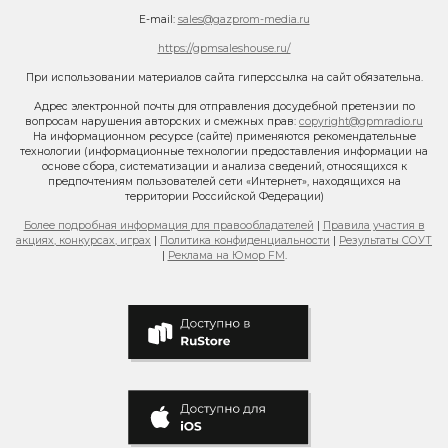
E-mail:
sales@gazprom-media.ru
https://gpmsaleshouse.ru/
При использовании материалов сайта гиперссылка на сайт обязательна.
Адрес электронной почты для отправления досудебной претензии по
вопросам нарушения авторских и смежных прав:
copyright@gpmradio.ru
На информационном ресурсе (сайте) применяются рекомендательные
технологии (информационные технологии предоставления информации на
основе сбора, систематизации и анализа сведений, относящихся к
предпочтениям пользователей сети «Интернет», находящихся на
территории Российской Федерации)
Более подробная информация для правообладателей
|
Правила участия в
акциях, конкурсах, играх
|
Политика конфиденциальности
|
Результаты СОУТ
|
Реклама на Юмор FM
.