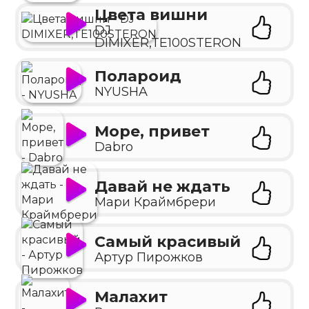
Цвета вишни
DJ
DIMIXER,TE100STERON
Полароид
NYUSHA
Море, привет
Dabro
Давай не ждать
Мари Краймбрери
Самый красивый
Артур Пирожков
Малахит