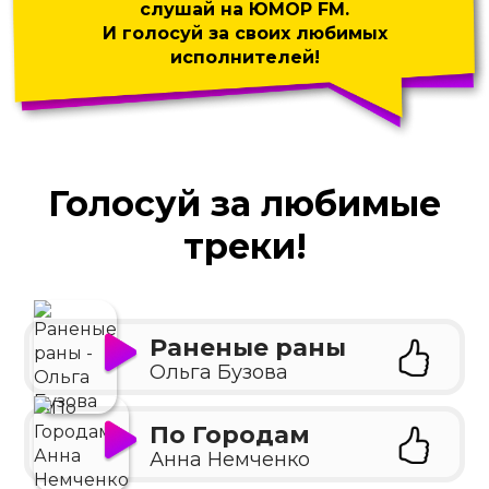
слушай на ЮМОР FM.
И голосуй за своих любимых
исполнителей!
Голосуй за любимые
треки!
Раненые раны
Ольга Бузова
По Городам
Анна Немченко