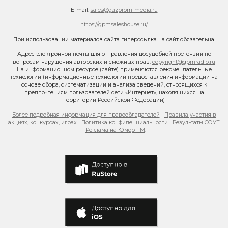
E-mail:
sales@gazprom-media.ru
https://gpmsaleshouse.ru/
При использовании материалов сайта гиперссылка на сайт обязательна.
Адрес электронной почты для отправления досудебной претензии по
вопросам нарушения авторских и смежных прав:
copyright@gpmradio.ru
На информационном ресурсе (сайте) применяются рекомендательные
технологии (информационные технологии предоставления информации на
основе сбора, систематизации и анализа сведений, относящихся к
предпочтениям пользователей сети «Интернет», находящихся на
территории Российской Федерации)
Более подробная информация для правообладателей
|
Правила участия в
акциях, конкурсах, играх
|
Политика конфиденциальности
|
Результаты СОУТ
|
Реклама на Юмор FM
.