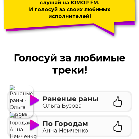
слушай на ЮМОР FM.
И голосуй за своих любимых
исполнителей!
Голосуй за любимые
треки!
Раненые раны
Ольга Бузова
По Городам
Анна Немченко