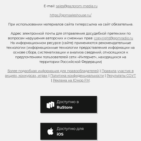
E-mail:
sales@gazprom-media.ru
https://gpmsaleshouse.ru/
При использовании материалов сайта гиперссылка на сайт обязательна.
Адрес электронной почты для отправления досудебной претензии по
вопросам нарушения авторских и смежных прав:
copyright@gpmradio.ru
На информационном ресурсе (сайте) применяются рекомендательные
технологии (информационные технологии предоставления информации на
основе сбора, систематизации и анализа сведений, относящихся к
предпочтениям пользователей сети «Интернет», находящихся на
территории Российской Федерации)
Более подробная информация для правообладателей
|
Правила участия в
акциях, конкурсах, играх
|
Политика конфиденциальности
|
Результаты СОУТ
|
Реклама на Юмор FM
.