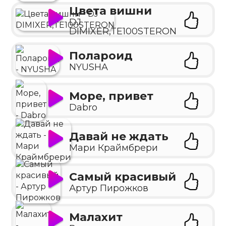
Цвета вишни
DJ
DIMIXER,TE100STERON
Полароид
NYUSHA
Море, привет
Dabro
Давай не ждать
Мари Краймбрери
Самый красивый
Артур Пирожков
Малахит