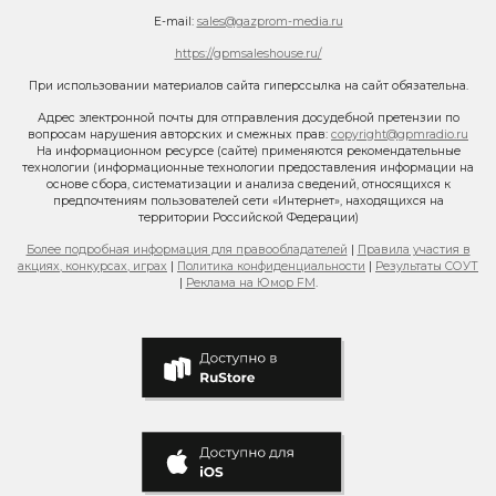
E-mail:
sales@gazprom-media.ru
https://gpmsaleshouse.ru/
При использовании материалов сайта гиперссылка на сайт обязательна.
Адрес электронной почты для отправления досудебной претензии по
вопросам нарушения авторских и смежных прав:
copyright@gpmradio.ru
На информационном ресурсе (сайте) применяются рекомендательные
технологии (информационные технологии предоставления информации на
основе сбора, систематизации и анализа сведений, относящихся к
предпочтениям пользователей сети «Интернет», находящихся на
территории Российской Федерации)
Более подробная информация для правообладателей
|
Правила участия в
акциях, конкурсах, играх
|
Политика конфиденциальности
|
Результаты СОУТ
|
Реклама на Юмор FM
.