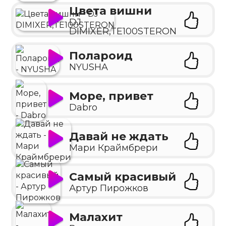
Цвета вишни
DJ
DIMIXER,TE100STERON
Полароид
NYUSHA
Море, привет
Dabro
Давай не ждать
Мари Краймбрери
Самый красивый
Артур Пирожков
Малахит