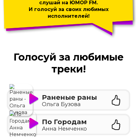
слушай на ЮМОР FM.
И голосуй за своих любимых
исполнителей!
Голосуй за любимые
треки!
Раненые раны
Ольга Бузова
По Городам
Анна Немченко