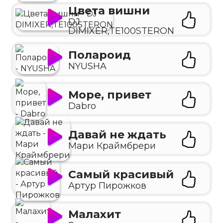
Цвета вишни
DJ
DIMIXER,TE100STERON
Полароид
NYUSHA
Море, привет
Dabro
Давай не ждать
Мари Краймбрери
Самый красивый
Артур Пирожков
Малахит