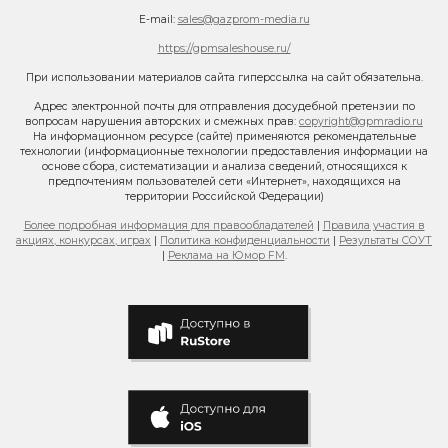
E-mail:
sales@gazprom-media.ru
https://gpmsaleshouse.ru/
При использовании материалов сайта гиперссылка на сайт обязательна.
Адрес электронной почты для отправления досудебной претензии по
вопросам нарушения авторских и смежных прав:
copyright@gpmradio.ru
На информационном ресурсе (сайте) применяются рекомендательные
технологии (информационные технологии предоставления информации на
основе сбора, систематизации и анализа сведений, относящихся к
предпочтениям пользователей сети «Интернет», находящихся на
территории Российской Федерации)
Более подробная информация для правообладателей
|
Правила участия в
акциях, конкурсах, играх
|
Политика конфиденциальности
|
Результаты СОУТ
|
Реклама на Юмор FM
.