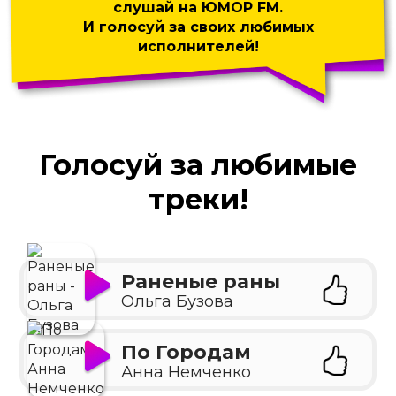
слушай на ЮМОР FM.
И голосуй за своих любимых
исполнителей!
Голосуй за любимые
треки!
Раненые раны
Ольга Бузова
По Городам
Анна Немченко