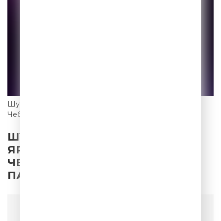
ШуткиПесни #12 со Стасом Ярушиным и Люсей
Чеботиной. Музыкальные пародии на хиты
ШУТКИПЕСНИ #12 СО СТАСОМ
ЯРУШИНЫМ И ЛЮСЕЙ
ЧЕБОТИНОЙ. МУЗЫКАЛЬНЫЕ
ПАРОДИИ НА ХИТЫ