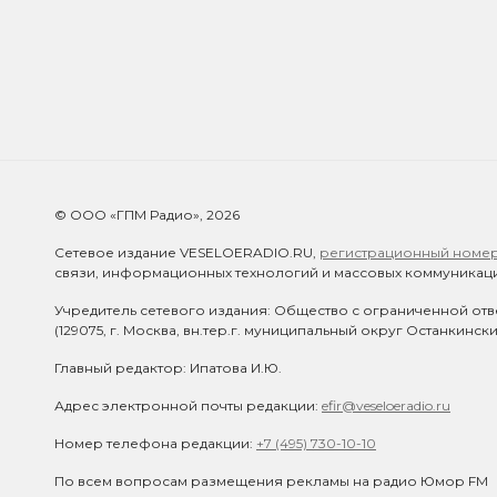
© ООО «ГПМ Радио», 2026
Сетевое издание VESELOERADIO.RU,
регистрационный номер 
связи, информационных технологий и массовых коммуникаци
Учредитель сетевого издания: Общество с ограниченной отв
(129075, г. Москва, вн.тер.г. муниципальный округ Останкинск
Главный редактор: Ипатова И.Ю.
Адрес электронной почты редакции:
efir@veseloeradio.ru
Номер телефона редакции:
+7 (495) 730-10-10
По всем вопросам размещения рекламы на радио Юмор FM