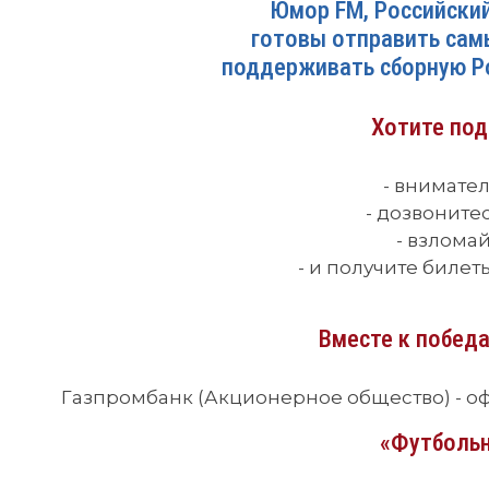
Юмор FM, Российски
готовы отправить сам
поддерживать сборную Р
Хотите под
- внимате
- дозвонитес
- взлома
- и получите билет
Вместе к победа
Газпромбанк (Акционерное общество) - оф
«Футбольн