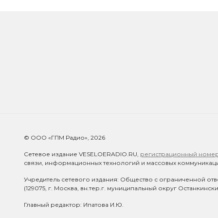
© ООО «ГПМ Радио», 2026
Сетевое издание VESELOERADIO.RU,
регистрационный номер 
связи, информационных технологий и массовых коммуникаци
Учредитель сетевого издания: Общество с ограниченной отв
(129075, г. Москва, вн.тер.г. муниципальный округ Останкинск
Главный редактор: Ипатова И.Ю.