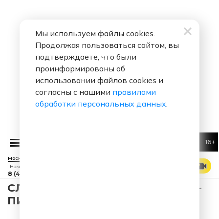
Мы используем файлы cookies.
Продолжая пользоваться сайтом, вы
подтверждаете, что были
проинформированы об
использовании файлов cookies и
согласны с нашими
правилами
обработки персональных данных
.
16+
Хорошая Погода
Хорошая Погода
Москва 88.7 FM
СМОТРЕТЬ ЭФИР
Номер прямого эфира
8 (495) 229 29 09
СЛУШАТЬ МИХАИЛ ЗАДОРНОВ -
ПИСЬМА ЧИТАТЕЛЕЙ