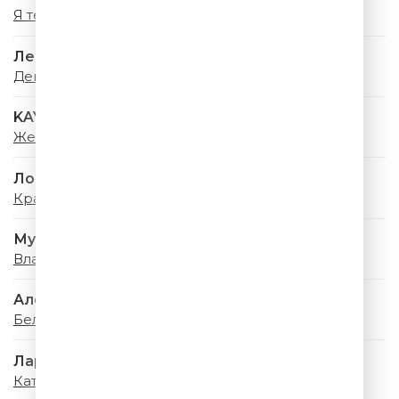
Я теперь жених
Лев Лещенко
День Победы
KAYA
Желаю Тебе
Лолита
Красная Шапочка
Мумий Тролль
Владивосток 2000
Алсу & Ева Власова
Белая Фата
Лариса Долина
Катюша