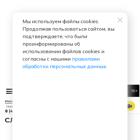
Мы используем файлы cookies.
Продолжая пользоваться сайтом, вы
подтверждаете, что были
проинформированы об
использовании файлов cookies и
согласны с нашими
правилами
обработки персональных данных
.
16+
Алексей Воробьев
Я тебя 
Москва 88.7 FM
СМОТРЕТЬ ЭФИР
Номер прямого эфира
8 (495) 229 29 09
СЛУШАТЬ УГАРНЫЙ ПАПА - 006