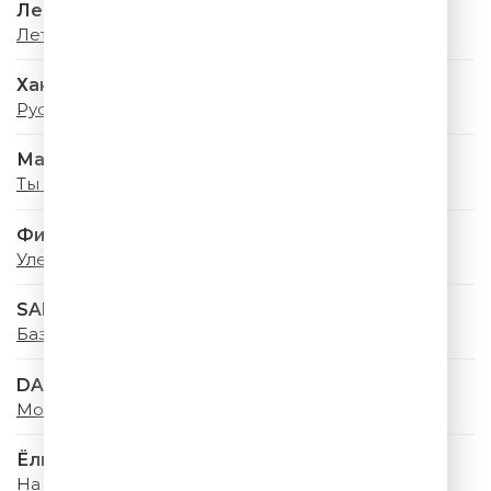
Леонид Агутин
Летний Дождь
Ханна
Русская красавица
Мари Краймбрери
Ты помнишь
Филипп Киркоров
Улетай, Туча
SABI & MIA BOYKA
Базовый минимум
DABRO
Море, привет
Ёлка
На Большом Воздушном Шаре