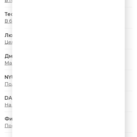
В Городе Лето
Тестостерон
В белое
Люся Чеботина
Целуй меня
Дмитрий Маликов
Мама Лето
NYUSHA
Полароид
DABRO
На Счастье
Филипп Киркоров
Посмотри, Какое Лето