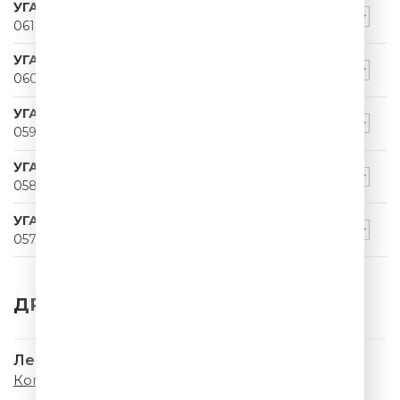
УГАРНЫЙ ПАПА
061
УГАРНЫЙ ПАПА
060
УГАРНЫЙ ПАПА
059
УГАРНЫЙ ПАПА
058
УГАРНЫЙ ПАПА
057
ДРУГИЕ ТРЕКИ
Леонид Агутин
Кого Не Стоило Бы Ждать