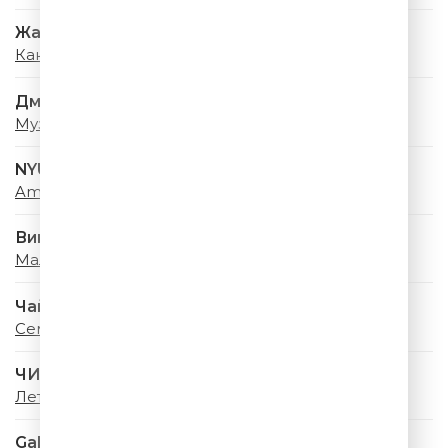
Жасмин
Какое Счастье
Дмитрий Колдун
Музыка моя
NYUSHA
Amore
Винтаж
Малахит
Чайф
Семнадцать Лет
ЧИ-ЛИ
Лето
Galibri & Mavik