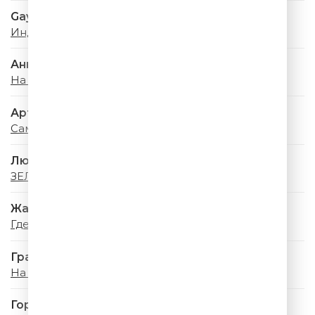
Gayana & PIZZA
Индиго
Анна Семенович
На Моря
Артур Пирожков
Самый красивый
Люся Чеботина
ЗЕЛЕНЫЕ ГЛАЗА
Жанна Фриске
Где-то Летом
Градусы
На ресницах
Город 312