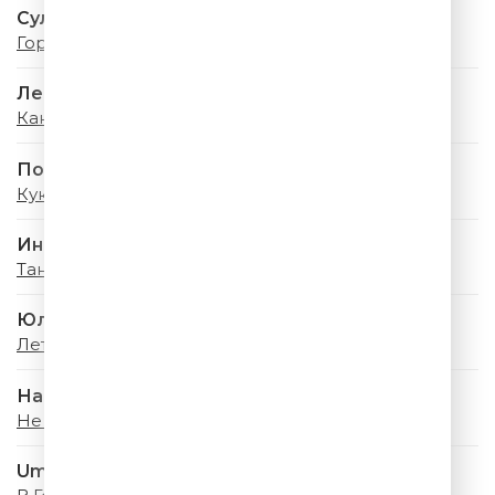
Султан Лагучев
Горячая, Гремучая
Леонид Агутин
Каникулы Любви
Полина Гагарина
Кукушка
Инна Маликова & Новые Самоцветы
Танцы На Воде
Юлия Савичева
Летний дождь
Наталья Подольская
Не Бояться
Uma2rman