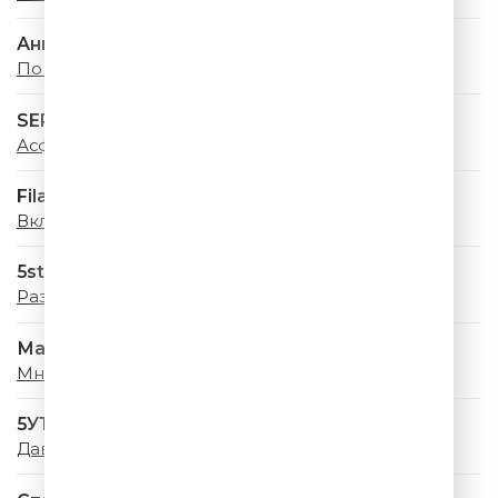
Анна Немченко
По городам
SERYABKINA
Асфальт
Filatov & Karas
Включи Музыку
5sta Family
Раз, два
Мари Краймбрери
Мне Так Повезло
5УТРА
Давай купим