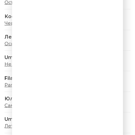
Останусь
Коста Лакоста
Черри Леди
Ленинград
Оскар
Uma2rman
Не Стой, Танцуй
Filatov & Karas
Party
Юлианна Караулова
Самолёты
Uma2rman
Лето - Это Маленькая Жизнь