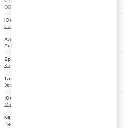
Стас Михайлов & Люся Чеботина
ОБНИМАЙ
IOWA & Минаева
Сильная
Александр Маршал
Ливень
Браво
Король Оранжевое Лето
Татьяна Овсиенко
Звездное Лето
Юлия Савичева
Майский Дождь
NILETTO & Татьяна Буланова
Первыми