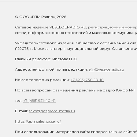
© ООО «ГПМ Радио», 2026
Сетевое издание VESELOERADIO.RU,
регистрационный номер 
связи, информационных технологий и массовых коммуникаци
Учредитель сетевого издания: Общество с ограниченной отв
(129075, г. Москва, вн.тер.г. муниципальный округ Останкинск
Главный редактор: Ипатова И.Ю.
Адрес электронной почты редакции:
efir@veseloeradio.ru
Номер телефона редакции:
+7 (495) 730-10-10
По всем вопросам размещения рекламы на радио Юмор FM
тел.
+7 (495) 921-40-41
E-mail:
sales@gazprom-media.ru
https://gpmsaleshouse.ru/
При использовании материалов сайта гиперссылка на сайт об