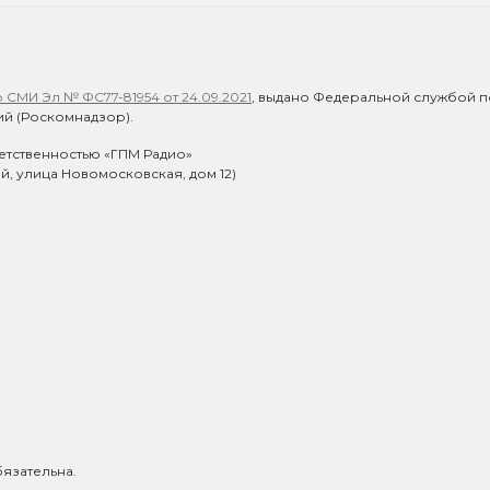
СМИ Эл № ФС77-81954 от 24.09.2021
, выдано Федеральной службой п
й (Роскомнадзор).
етственностью «ГПМ Радио»
ий, улица Новомосковская, дом 12)
язательна.