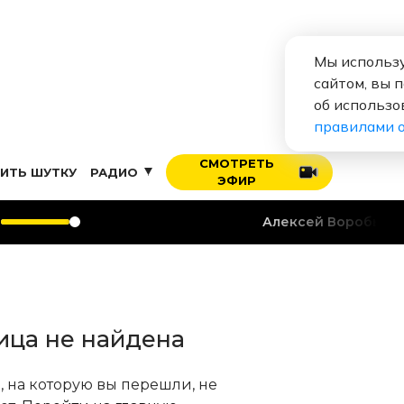
Мы использу
сайтом, вы 
об использо
правилами 
СМОТРЕТЬ
ИТЬ ШУТКУ
РАДИО
ЭФИР
Алексей Воробьев
Я
ица не найдена
, на которую вы перешли, не