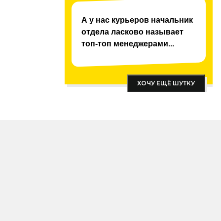
А у нас курьеров начальник
отдела ласково называет
топ-топ менеджерами...
ХОЧУ ЕЩЁ ШУТКУ