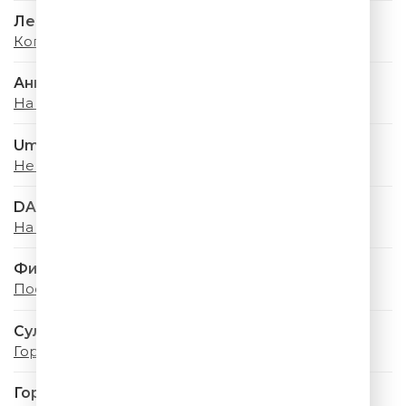
Леонид Агутин
Кого Не Стоило Бы Ждать
Анна Семенович
На Моря
Uma2rman
Не Стой, Танцуй
DABRO
На Счастье
Филипп Киркоров
Посмотри, Какое Лето
Султан Лагучев
Горячая, Гремучая
Город 312