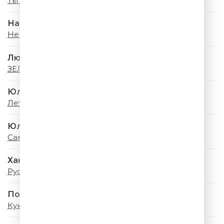
Ты помнишь
Наталья Подольская
Не Бояться
Люся Чеботина
ЗЕЛЕНЫЕ ГЛАЗА
Юлия Савичева
Летний дождь
Юлианна Караулова
Самолёты
Ханна
Русская красавица
Полина Гагарина
Кукушка