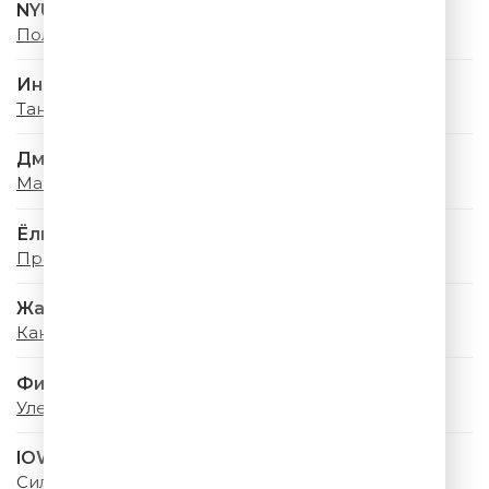
NYUSHA
Полароид
Инна Маликова & Новые Самоцветы
Танцы На Воде
Дмитрий Маликов
Мама Лето
Ёлка
Проще
Жасмин
Какое Счастье
Филипп Киркоров
Улетай, Туча
IOWA & Минаева
Сильная