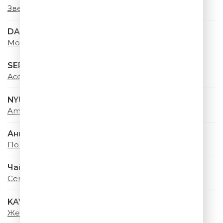
Звездное Лето
DABRO
Море, привет
SERYABKINA
Асфальт
NYUSHA
Amore
Анна Немченко
По городам
Чайф
Семнадцать Лет
KAYA
Желаю Тебе