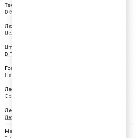
Тестостерон
В белое
Люся Чеботина
Целуй меня
Uma2rman
В Городе Лето
Градусы
На ресницах
Ленинград
Оскар
Леонид Агутин
Летний Дождь
Мари Краймбрери