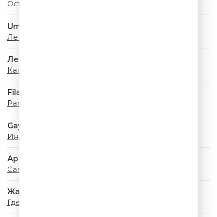
Останусь
Uma2rman
Лето - Это Маленькая Жизнь
Леонид Агутин
Каникулы Любви
Filatov & Karas
Party
Gayana & PIZZA
Индиго
Артур Пирожков
Самый красивый
Жанна Фриске
Где-то Летом