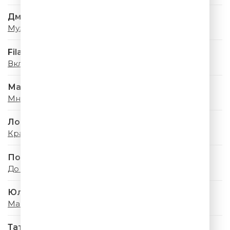
Дмитрий Колдун
Музыка моя
Filatov & Karas
Включи Музыку
Мари Краймбрери
Мне Так Повезло
Лолита
Красная Шапочка
Полина Гагарина
До луны и обратно
Юлия Савичева
Майский Дождь
Татьяна Овсиенко