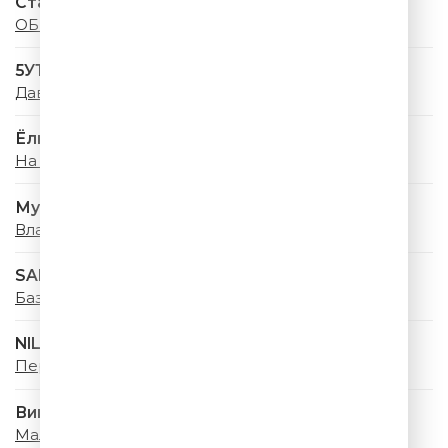
Стас Михайлов & Люся Чеботина
ОБНИМАЙ
5УТРА
Давай купим
Ёлка
На Большом Воздушном Шаре
Мумий Тролль
Владивосток 2000
SABI & MIA BOYKA
Базовый минимум
NILETTO & Татьяна Буланова
Первыми
Винтаж
Малахит