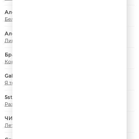
Алсу & Ева Власова
Белая Фата
Александр Маршал
Ливень
Браво
Король Оранжевое Лето
Galibri & Mavik
Я теперь жених
5sta Family
Раз, два
ЧИ-ЛИ
Лето