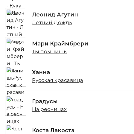
Леонид Агутин
Летний Дождь
Мари Краймбрери
Ты помнишь
Ханна
Русская красавица
Градусы
На ресницах
Коста Лакоста