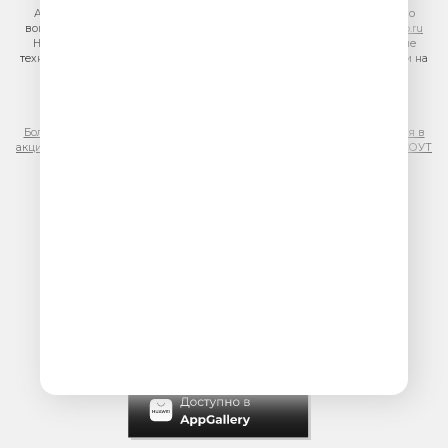
Адрес электронной почты для отправления досудебной претензии по
вопросам нарушения авторских и смежных прав:
copyright@gpmradio.ru
На информационном ресурсе (сайте) применяются рекомендательные
технологии (информационные технологии предоставления информации на
основе сбора, систематизации и анализа сведений, относящихся к
предпочтениям пользователей сети «Интернет», находящихся на
территории Российской Федерации)
Более подробная информация для правообладателей
|
Правила участия в
акциях, конкурсах, играх
|
Политика конфиденциальности
|
Результаты СОУТ
|
Реклама на Юмор FM
.