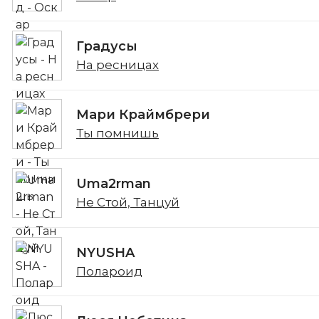
Градусы
На ресницах
Мари Краймбрери
Ты помнишь
Uma2rman
Не Стой, Танцуй
NYUSHA
Полароид