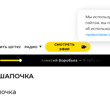
Мы использу
сайтом, вы 
об использо
правилами 
СМОТРЕТЬ
ИТЬ ШУТКУ
РАДИО
ЭФИР
Алексей Воробьев
Я тебя люблю
 ШАПОЧКА
почка