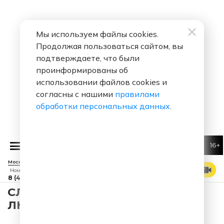
Мы используем файлы cookies.
Продолжая пользоваться сайтом, вы
подтверждаете, что были
проинформированы об
использовании файлов cookies и
согласны с нашими
правилами
обработки персональных данных
.
16+
Босая
Москва 88.7 FM
СМОТРЕТЬ ЭФИР
Номер прямого эфира
8 (495) 229 29 09
СЛУШАТЬ СТАС МИХАЙЛОВ &
ЛЮСЯ ЧЕБОТИНА - ОБНИМАЙ