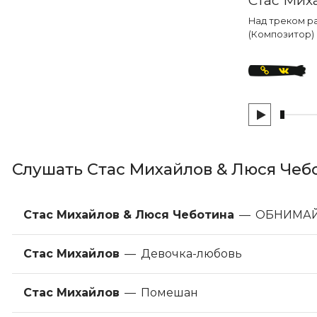
Над треком ра
(Композитор)
Слушать Стас Михайлов & Люся Че
Стас Михайлов & Люся Чеботина
—
ОБНИМА
Стас Михайлов
—
Девочка-любовь
Стас Михайлов
—
Помешан