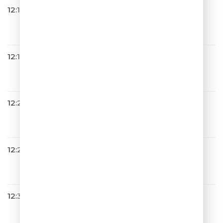
12:15
Валерия
Обычные Дела
12:19
САТЬЯ С ЮМОРОМ
12:23
Люся Чеботина
ЗЕЛЕНЫЕ ГЛАЗА
12:28
Дмитрий Колдун
Не Грусти
12:30
Жанна Фриске
Где-то Летом