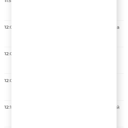
11:57
Слава
2Л, 2Ю
12:00
Мумий Тролль & Filatov & Kara
s
Аморе Море
12:05
Братья Грим
Самая Любимая Музыка
12:09
A’Studio
Только С Тобой
12:11
Дискотека Авария & Николай
Басков
Фантазёр