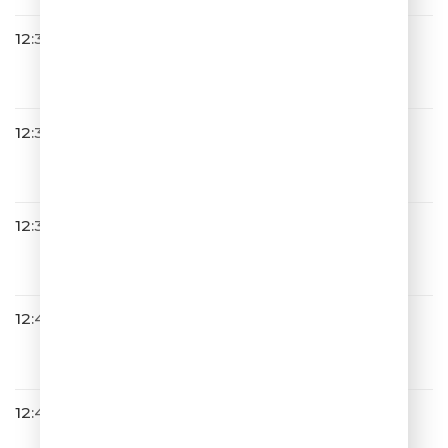
12:33
Весёлый Чат
12:35
Артур Пирожков
Само Собой
12:37
DABRO
Она Не Такая
12:44
NYUSHA
Выше
12:47
Михаил Шуфутинский
Марджанджа