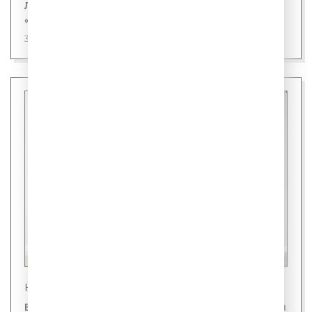
Лингвисты назвали первого кандидата на
«слово года»
31 июля 2026
Новости
В Японии представили холодильник для людей