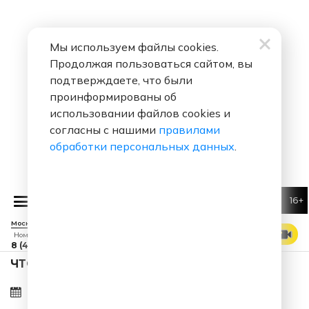
Мы используем файлы cookies.
Продолжая пользоваться сайтом, вы
подтверждаете, что были
проинформированы об
использовании файлов cookies и
согласны с нашими
правилами
обработки персональных данных
.
16+
Миха
Москва 88.7 FM
СМОТРЕТЬ ЭФИР
Номер прямого эфира
8 (495) 229 29 09
ЧТО ЗА ПЕСНЯ ЗВУЧАЛА 10.08.2026 В 12:50?