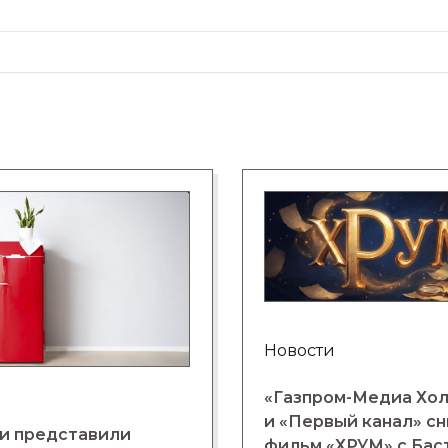
Новости
«Газпром-Медиа Хо
и «Первый канал» с
и представили
фильм «ХРУМ» с Бас