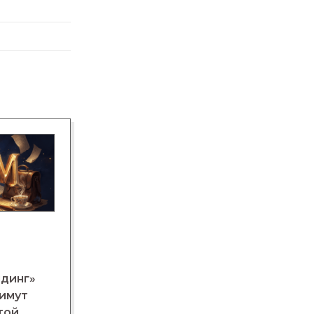
лдинг»
нимут
той