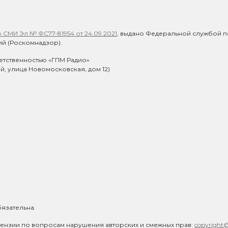
СМИ Эл № ФС77-81954 от 24.09.2021
, выдано Федеральной службой п
й (Роскомнадзор).
етственностью «ГПМ Радио»
ий, улица Новомосковская, дом 12)
язательна.
ензии по вопросам нарушения авторских и смежных прав:
copyright