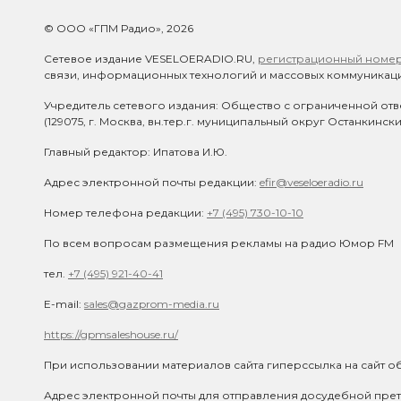
© ООО «ГПМ Радио», 2026
Сетевое издание VESELOERADIO.RU,
регистрационный номер 
связи, информационных технологий и массовых коммуникаци
Учредитель сетевого издания: Общество с ограниченной отв
(129075, г. Москва, вн.тер.г. муниципальный округ Останкинск
Главный редактор: Ипатова И.Ю.
Адрес электронной почты редакции:
efir@veseloeradio.ru
Номер телефона редакции:
+7 (495) 730-10-10
По всем вопросам размещения рекламы на радио Юмор FM
тел.
+7 (495) 921-40-41
E-mail:
sales@gazprom-media.ru
https://gpmsaleshouse.ru/
При использовании материалов сайта гиперссылка на сайт об
Адрес электронной почты для отправления досудебной прет