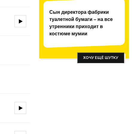
Сын директора фабрики
туалетной бумаги – на все
утренники приходит в
костюме мумии
ХОЧУ ЕЩЁ ШУТКУ