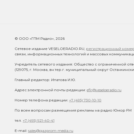
© ООО «ГПМ Радио», 2026
Сетевое издание VESELOERADIO.RU,
регистрационный номер 
связи, информационных технологий и массовых коммуникаци
Учредитель сетевого издания: Общество с ограниченной отв
(129075, г. Москва, вн.тер.г. муниципальный округ Останкинск
Главный редактор: Ипатова И.Ю.
Адрес электронной почты редакции:
efir@veseloeradio.ru
Номер телефона редакции:
+7 (495) 730-10-10
По всем вопросам размещения рекламы на радио Юмор FM
тел.
+7 (495) 921-40-41
E-mail:
sales@gazprom-media.ru