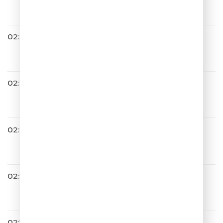
Давай запоём
02:00
Дима Билан
Болен Тобой
02:03
BIG STAND UP
02:07
SERYABKINA
Старший Лейтенант
02:11
NYUSHA
Наедине
02:14