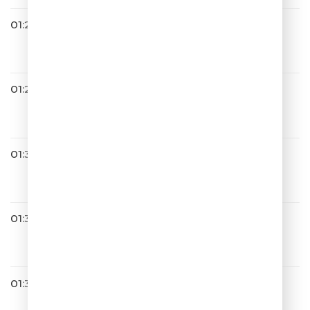
01:24
Тестостерон
В белое
01:28
Владимир Пресняков
Всё Нормально
01:32
Валерия
Нежность Моя
01:35
Денис Клявер
Не Плачь, Анастасия
01:39
Хорошая Погода