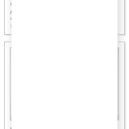
Новости
Лингвисты назвали первого кандидата на
«слово года»
31 июля 2026
Новости