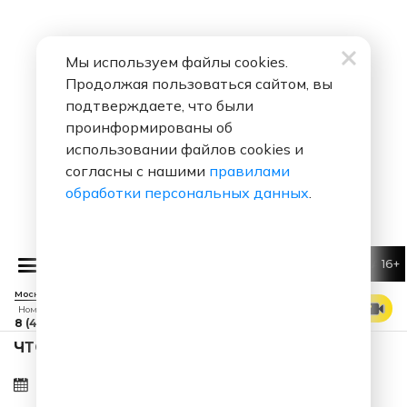
Мы используем файлы cookies.
Продолжая пользоваться сайтом, вы
подтверждаете, что были
проинформированы об
использовании файлов cookies и
согласны с нашими
правилами
обработки персональных данных
.
16+
Алексей
Москва 88.7 FM
СМОТРЕТЬ ЭФИР
Номер прямого эфира
8 (495) 229 29 09
ЧТО ЗА ПЕСНЯ ЗВУЧАЛА В ЭФИРЕ?