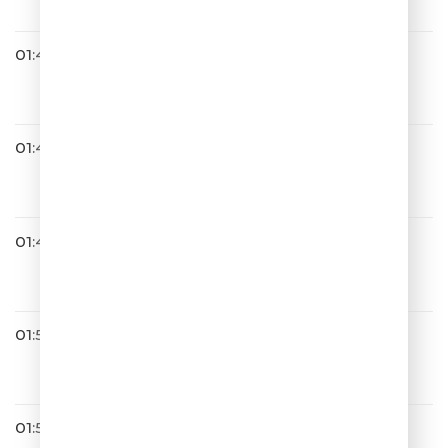
01:40
Юлианна Караулова
Hello Goodbye
01:42
Artik & Asti
Никому Не Отдам
01:48
Юрий Шатунов
Детство
01:51
ИЛЬФ, ПЕТРОВ И БУРУНОВ
01:56
DABRO