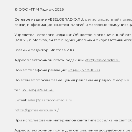
© ООО «ГПМ Радио», 2026
Сетевое издание VESELOERADIO.RU,
регистрационный номер 
связи, информационных технологий и массовых коммуникаци
Учредитель сетевого издания: Общество с ограниченной отв
(129075, г. Москва, вн.тер.г. муниципальный округ Останкинск
Главный редактор: Ипатова И.Ю.
Адрес электронной почты редакции:
efir@veseloeradio.ru
Номер телефона редакции:
+7 (495) 730-10-10
По всем вопросам размещения рекламы на радио Юмор FM
тел.
+7 (495) 921-40-41
E-mail:
sales@gazprom-media.ru
https://gpmsaleshouse.ru/
При использовании материалов сайта гиперссылка на сайт об
Адрес электронной почты для отправления досудебной прет