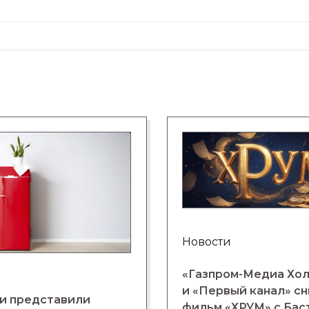
Новости
«Газпром-Медиа Хо
и «Первый канал» с
и представили
фильм «ХРУМ» с Бас