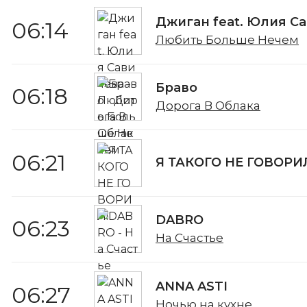
Джиган feat. Юлия С
06:14
Любить Больше Нечем
Браво
06:18
Дорога В Облака
06:21
Я ТАКОГО НЕ ГОВОРИ
DABRO
06:23
На Счастье
ANNA ASTI
06:27
Ночью на кухне