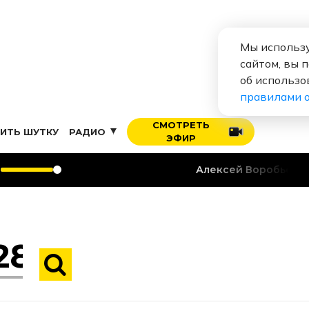
Мы использу
сайтом, вы 
об использо
правилами 
СМОТРЕТЬ
ИТЬ ШУТКУ
РАДИО
ЭФИР
Алексей Воробьев
Я тебя люб