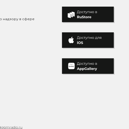
о надзору в сфере
@gpmradio.ru