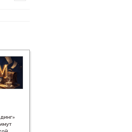
лдинг»
нимут
той