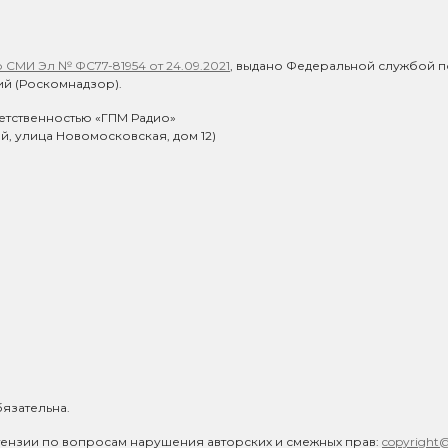
СМИ Эл № ФС77-81954 от 24.09.2021
, выдано Федеральной службой п
й (Роскомнадзор).
етственностью «ГПМ Радио»
ий, улица Новомосковская, дом 12)
язательна.
ензии по вопросам нарушения авторских и смежных прав:
copyright