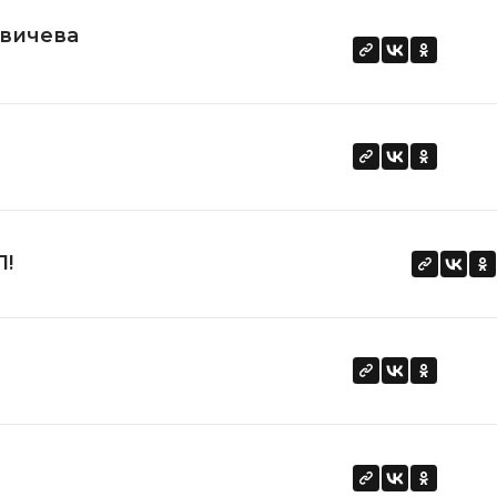
авичева
Л!