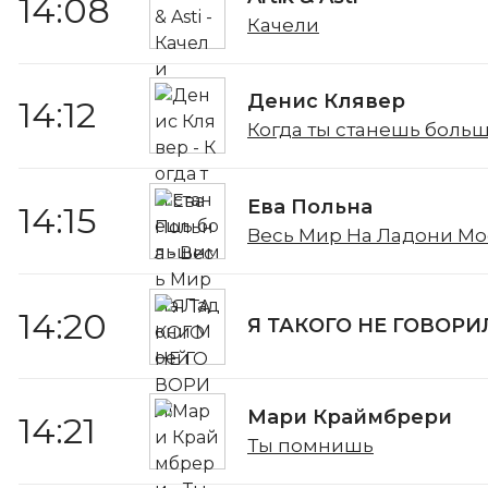
14:08
Качели
Денис Клявер
14:12
Когда ты станешь боль
Ева Польна
14:15
Весь Мир На Ладони М
14:20
Я ТАКОГО НЕ ГОВОРИ
Мари Краймбрери
14:21
Ты помнишь