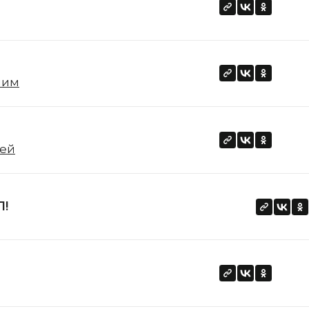
шим
оей
Л!