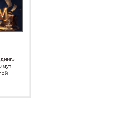
лдинг»
нимут
той