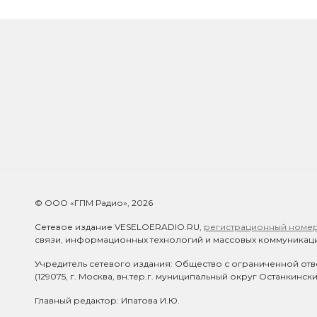
© ООО «ГПМ Радио», 2026
Сетевое издание VESELOERADIO.RU,
регистрационный номер 
связи, информационных технологий и массовых коммуникаци
Учредитель сетевого издания: Общество с ограниченной отв
(129075, г. Москва, вн.тер.г. муниципальный округ Останкинск
Главный редактор: Ипатова И.Ю.