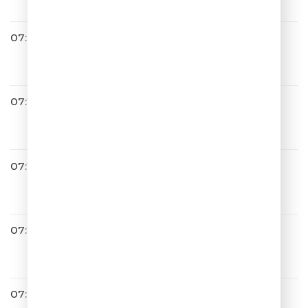
07:08
Zvonkiy
Вот и всё
07:12
Лолита
9 Жизней
07:14
Моя Мишель
Облака
07:18
Владимир Пресняков
Черное Море
07:24
Люся Чеботина