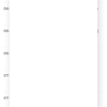
06:46
Маша Распутина feat. Филип
п Киркоров
Роза Чайная
06:50
RIORINNA & KOBZOV & ЗВЕЗД
Ы РЯДОМ
Не Надо Печалиться
06:57
A’Studio
Папа, Мама
07:00
Filatov & Karas
Чилить
07:03
ОДНАЖДЫ В РОССИИ