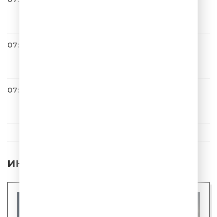
Николай Басков
Без тебя нельзя
07:41
ЛИГА ГОРОДОВ
07:45
Полина Гагарина
Вчера
ИНТЕРЕСНЫЕ НОВОСТИ