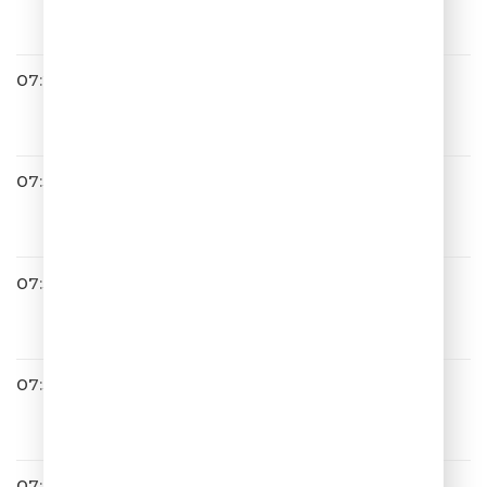
ЗЕЛЕНЫЕ ГЛАЗА
07:28
Денис Клявер
ЛСПВ
07:31
Иракли
Капля Абсента
07:34
Весёлый Чат
07:36
Анна Семенович
Суженый
07:38