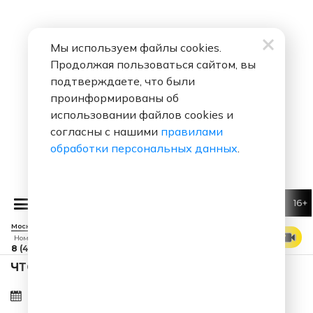
Мы используем файлы cookies.
Продолжая пользоваться сайтом, вы
подтверждаете, что были
проинформированы об
использовании файлов cookies и
согласны с нашими
правилами
обработки персональных данных
.
16+
Алек
Москва 88.7 FM
СМОТРЕТЬ ЭФИР
Номер прямого эфира
8 (495) 229 29 09
ЧТО ЗА ПЕСНЯ ЗВУЧАЛА В ЭФИРЕ?