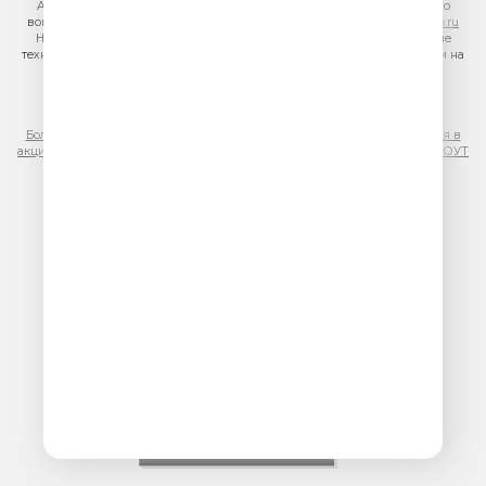
Адрес электронной почты для отправления досудебной претензии по
вопросам нарушения авторских и смежных прав:
copyright@gpmradio.ru
На информационном ресурсе (сайте) применяются рекомендательные
технологии (информационные технологии предоставления информации на
основе сбора, систематизации и анализа сведений, относящихся к
предпочтениям пользователей сети «Интернет», находящихся на
территории Российской Федерации)
Более подробная информация для правообладателей
|
Правила участия в
акциях, конкурсах, играх
|
Политика конфиденциальности
|
Результаты СОУТ
|
Реклама на Юмор FM
.