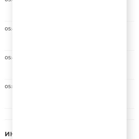
Ева Польна
Я Тебя Тоже Нет
05:46
Александр Айвазов
Бабочка-луна
05:49
Руки Вверх
Чужие Губы
05:53
ШУТИТЬ ИЗВОЛИТЕ?
УЧЁНЫЕ 001
ИНТЕРЕСНЫЕ НОВОСТИ