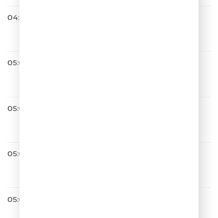
04:56
Банд'Эрос
Дорога К Тебе (Single)
05:00
JONY
Воздушный сарафан
05:03
ШУТКИПЕСНИ
05:06
Ани Лорак
Зажигай Сердце
05:09
Полина Гагарина
ВОДА