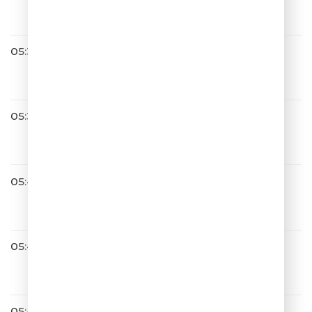
Незнакомка
05:34
05:37
NYUSHA
Воспоминание
05:41
Хорошая Погода
05:42
Сергей Лазарев
Идеальный мир
05:44