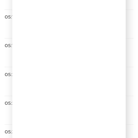
05:13
Братья Грим
Ресницы
05:16
Валерия
Мы Вместе
05:22
5sta Family
Раз, два
05:26
Город 312
Невероятный День
05:30
Игорь Николаев