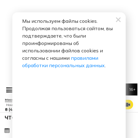
Мы используем файлы cookies.
Продолжая пользоваться сайтом, вы
подтверждаете, что были
проинформированы об
использовании файлов cookies и
согласны с нашими
правилами
обработки персональных данных
.
16+
Алекс
Москва 88.7 FM
СМОТРЕТЬ ЭФИР
Номер прямого эфира
8 (495) 229 29 09
ЧТО ЗА ПЕСНЯ ЗВУЧАЛА В ЭФИРЕ?