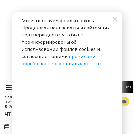
Мы используем файлы cookies.
Продолжая пользоваться сайтом, вы
подтверждаете, что были
проинформированы об
использовании файлов cookies и
согласны с нашими
правилами
обработки персональных данных
.
16+
 Воробьев
Я тебя люблю
Москва 88.7 FM
СМОТРЕТЬ ЭФИР
Номер прямого эфира
8 (495) 229 29 09
ЧТО ЗА ПЕСНЯ ЗВУЧАЛА В ЭФИРЕ?