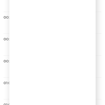
Просто Так
00:44
HENSY & PIZZA
Неидеальная
00:52
Гости Из Будущего
Без тебя
00:56
Юлия Савичева
Эверест
01:00
Artik & Asti
Истеричка
01:03