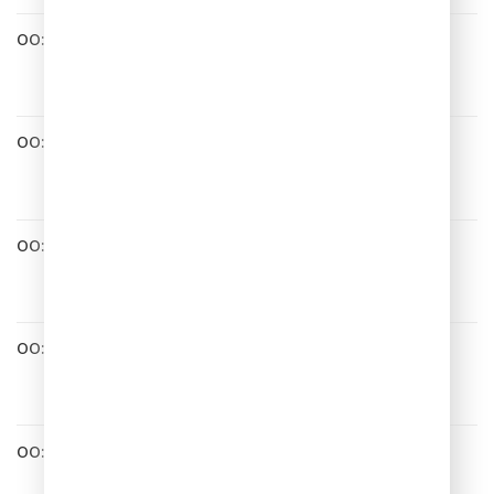
00:08
Леонид Агутин
Самба
00:10
Градусы
Градус 100
00:14
FOMENKO FAKE RADIO
00:21
Анна Немченко
По городам
00:24
Григорий Лепс
Что Ж Ты Натворила