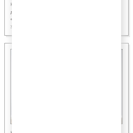
Новости
Лингвисты назвали первого кандидата на
«слово года»
31 июля 2026
Новости