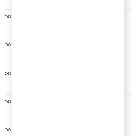
00:28
Глюк'oZa
Невеста
00:36
ZIVERT
Гудбай
00:40
Хорошая Погода
00:40
Алексей Воробьев
Самая Красивая
00:42
Юлианна Караулова