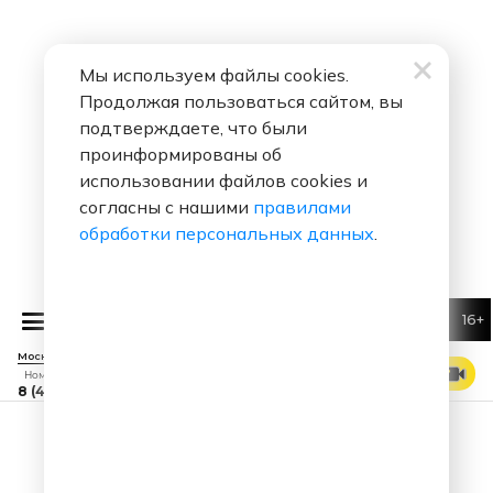
Мы используем файлы cookies.
Продолжая пользоваться сайтом, вы
подтверждаете, что были
проинформированы об
использовании файлов cookies и
согласны с нашими
правилами
обработки персональных данных
.
16+
РЕКЛАМА
Москва 88.7 FM
СМОТРЕТЬ ЭФИР
Номер прямого эфира
8 (495) 229 29 09